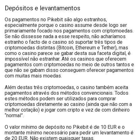
Depósitos e levantamentos
Os pagamentos no Pikebit são algo estranhos,
especialmente porque o casino assume desde logo ser
primariamente focado nos pagamentos com criptomoedas.
Se não dissesse nada a esse respeito, não acharíamos
estranho o facto de o casino só suportar três tipos de
criptomoedas distintas (Bitcoin, Ethereum e Tether), mas
como o casino parece se gabar desta sua faceta digital, é
impossível não estranhar. Até os casinos que oferecem
pagamentos com criptomoedas no meio de outros tantos e
que não se gabam disso conseguem oferecer pagamentos
com muitas mais moedas.
Além destas três criptomoedas, o casino também aceita
pagamentos através dos métodos convencionais. Todos
estes métodos podem ser utilizados para comprar
criptomoedas diretamente ao casino (ainda que não com a
melhor cotação) e jogar com cripto e vez de com dinheiro
“normal”.
O valor mínimo de depósito no Pikebit é de 10 EUR e o
montante mínimo necessário para pedir um levantamento é
de 20 EUR. Não existem quaisquer taxas.