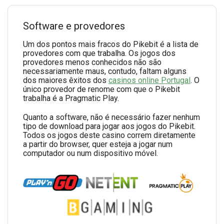
Software e provedores
Um dos pontos mais fracos do Pikebit é a lista de
provedores com que trabalha. Os jogos dos
provedores menos conhecidos não são
necessariamente maus, contudo, faltam alguns
dos maiores êxitos dos
casinos online Portugal
. O
único provedor de renome com que o Pikebit
trabalha é a Pragmatic Play.
Quanto a software, não é necessário fazer nenhum
tipo de download para jogar aos jogos do Pikebit.
Todos os jogos deste casino correm diretamente
a partir do browser, quer esteja a jogar num
computador ou num dispositivo móvel.