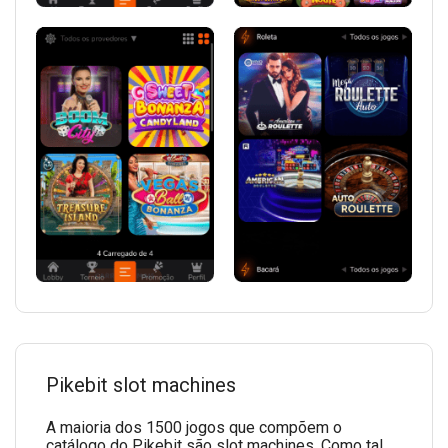
Pikebit slot machines
A maioria dos 1500 jogos que compõem o
catálogo do Pikebit são slot machines. Como tal,