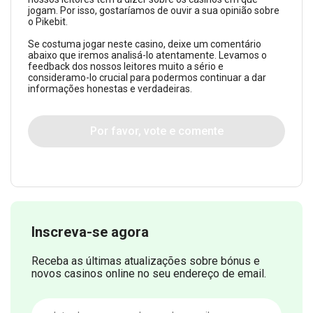
jogam. Por isso, gostaríamos de ouvir a sua opinião sobre
o Pikebit.
Se costuma jogar neste casino, deixe um comentário
abaixo que iremos analisá-lo atentamente. Levamos o
feedback dos nossos leitores muito a sério e
consideramo-lo crucial para podermos continuar a dar
informações honestas e verdadeiras.
Por favor, vote e comente
Votar para revisão:
Votar para autor:
Nome
Inscreva-se agora
Email
Receba as últimas atualizações sobre bónus e
novos casinos online no seu endereço de email.
Deixe seu comentário