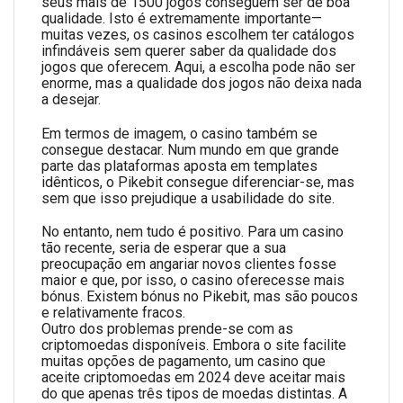
seus mais de 1500 jogos conseguem ser de boa
qualidade. Isto é extremamente importante—
🌍 Línguas disponíveis:
muitas vezes, os casinos escolhem ter catálogos
Inglês, alemão, espanhol, português, francês
infindáveis sem querer saber da qualidade dos
jogos que oferecem. Aqui, a escolha pode não ser
💁 Obsługa klienta:
enorme, mas a qualidade dos jogos não deixa nada
Live chat 24/7 e email
a desejar.
Em termos de imagem, o casino também se
consegue destacar. Num mundo em que grande
parte das plataformas aposta em templates
idênticos, o Pikebit consegue diferenciar-se, mas
sem que isso prejudique a usabilidade do site.
No entanto, nem tudo é positivo. Para um casino
tão recente, seria de esperar que a sua
preocupação em angariar novos clientes fosse
maior e que, por isso, o casino oferecesse mais
bónus. Existem bónus no Pikebit, mas são poucos
e relativamente fracos.
Outro dos problemas prende-se com as
criptomoedas disponíveis. Embora o site facilite
muitas opções de pagamento, um casino que
aceite criptomoedas em 2024 deve aceitar mais
do que apenas três tipos de moedas distintas. A