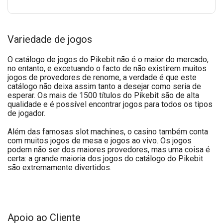
Variedade de jogos
O catálogo de jogos do Pikebit não é o maior do mercado,
no entanto, e excetuando o facto de não existirem muitos
jogos de provedores de renome, a verdade é que este
catálogo não deixa assim tanto a desejar como seria de
esperar. Os mais de 1500 títulos do Pikebit são de alta
qualidade e é possível encontrar jogos para todos os tipos
de jogador.
Além das famosas slot machines, o casino também conta
com muitos jogos de mesa e jogos ao vivo. Os jogos
podem não ser dos maiores provedores, mas uma coisa é
certa: a grande maioria dos jogos do catálogo do Pikebit
são extremamente divertidos.
Apoio ao Cliente