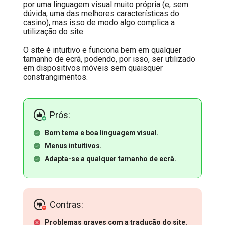
por uma linguagem visual muito própria (e, sem
dúvida, uma das melhores características do
casino), mas isso de modo algo complica a
utilização do site.
O site é intuitivo e funciona bem em qualquer
tamanho de ecrã, podendo, por isso, ser utilizado
em dispositivos móveis sem quaisquer
constrangimentos.
Prós:
Bom tema e boa linguagem visual.
Menus intuitivos.
Adapta-se a qualquer tamanho de ecrã.
Contras:
Problemas graves com a tradução do site.