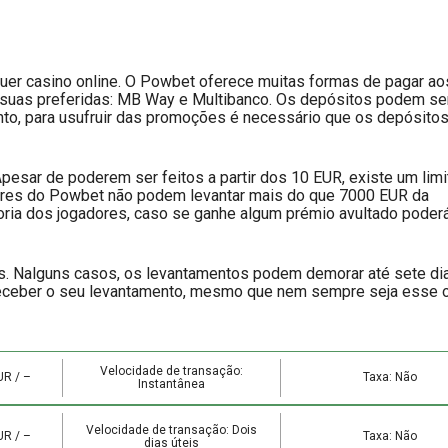
r casino online. O Powbet oferece muitas formas de pagar ao
suas preferidas: MB Way e Multibanco. Os depósitos podem ser
nto, para usufruir das promoções é necessário que os depósito
esar de poderem ser feitos a partir dos 10 EUR, existe um limi
ores do Powbet não podem levantar mais do que 7000 EUR da
oria dos jogadores, caso se ganhe algum prémio avultado poder
. Nalguns casos, os levantamentos podem demorar até sete di
a receber o seu levantamento, mesmo que nem sempre seja esse 
Velocidade de transação:
R / –
Taxa: Não
Instantânea
Velocidade de transação: Dois
R / –
Taxa: Não
dias úteis