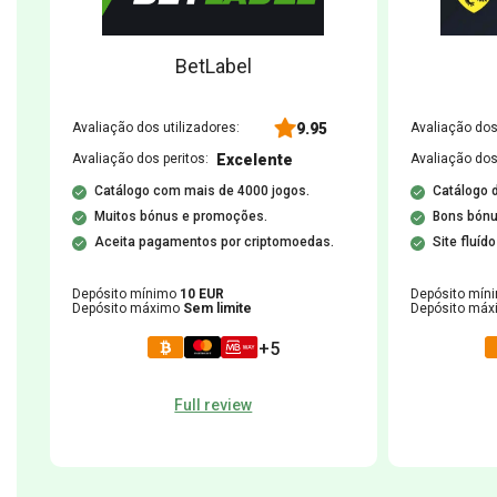
BetLabel
9.95
Avaliação dos utilizadores:
Avaliação dos 
Excelente
Avaliação dos peritos:
Avaliação dos 
Catálogo com mais de 4000 jogos.
Catálogo 
Muitos bónus e promoções.
Bons bónu
Aceita pagamentos por criptomoedas.
Site fluí
Depósito mínimo
10 EUR
Depósito mín
Depósito máximo
Sem limite
Depósito má
+5
Full review
Jogar agora BetLabel
Jo