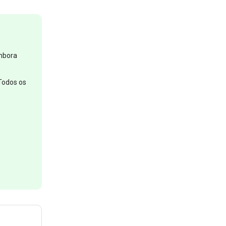
Embora
 Todos os