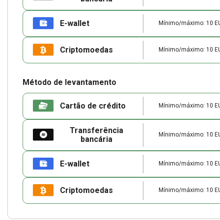
E-wallet
Mínimo/máximo: 10 EU
Criptomoedas
Mínimo/máximo: 10 EU
Método de levantamento
Cartão de crédito
Mínimo/máximo: 10 EU
Transferência
Mínimo/máximo: 10 EU
bancária
E-wallet
Mínimo/máximo: 10 EU
Criptomoedas
Mínimo/máximo: 10 EU