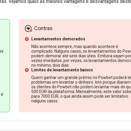
ras. Vejamos quais as maiores vantagens e desvantagens dest
Contras
Levantamentos demorados
Não acontece sempre, mas quando acontece é
es
complicado. Nalguns casos, os levantamentos do Pow
podem demorar até sete dias úteis. Embora sejam po
vezes imediatos, por vezes, os levantamentos demor
no mínimo, dois dias.
Limites de levantamento baixos
Quem ganhar um grande prémio no Powbet poderá te
problemas em levantar o dinheiro. Isto porque diaria
os clientes do Powbet não podem levantar mais do q
500 EUR da plataforma. Mensalmente, este valor sob
 é
para 7000 EUR, o que ainda assim pode ser limitativo
nalguns casos.