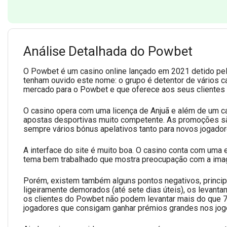
Análise Detalhada do Powbet
O Powbet é um casino online lançado em 2021 detido pelo
tenham ouvido este nome: o grupo é detentor de vários cas
mercado para o Powbet e que oferece aos seus clientes 
O casino opera com uma licença de Anjuã e além de um 
apostas desportivas muito competente. As promoções são
sempre vários bónus apelativos tanto para novos jogador
A interface do site é muito boa. O casino conta com uma 
tema bem trabalhado que mostra preocupação com a im
Porém, existem também alguns pontos negativos, princi
ligeiramente demorados (até sete dias úteis), os levan
os clientes do Powbet não podem levantar mais do que 7
jogadores que consigam ganhar prémios grandes nos jog