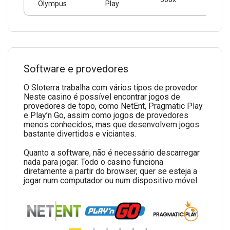
Olympus
Play
Software e provedores
O Sloterra trabalha com vários tipos de provedor.
Neste casino é possível encontrar jogos de
provedores de topo, como NetEnt, Pragmatic Play
e Play’n Go, assim como jogos de provedores
menos conhecidos, mas que desenvolvem jogos
bastante divertidos e viciantes.
Quanto a software, não é necessário descarregar
nada para jogar. Todo o casino funciona
diretamente a partir do browser, quer se esteja a
jogar num computador ou num dispositivo móvel.