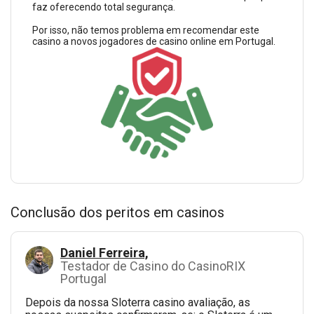
faz oferecendo total segurança.
Por isso, não temos problema em recomendar este
casino a novos jogadores de casino online em Portugal.
Conclusão dos peritos em casinos
Daniel Ferreira,
Testador de Casino do CasinoRIX
Portugal
Depois da nossa Sloterra casino avaliação, as