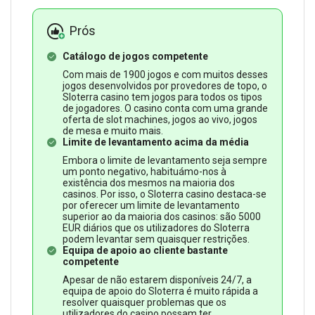
Prós
Catálogo de jogos competente
Com mais de 1900 jogos e com muitos desses
jogos desenvolvidos por provedores de topo, o
Sloterra casino tem jogos para todos os tipos
de jogadores. O casino conta com uma grande
oferta de slot machines, jogos ao vivo, jogos
de mesa e muito mais.
Limite de levantamento acima da média
Embora o limite de levantamento seja sempre
um ponto negativo, habituámo-nos à
existência dos mesmos na maioria dos
casinos. Por isso, o Sloterra casino destaca-se
por oferecer um limite de levantamento
superior ao da maioria dos casinos: são 5000
EUR diários que os utilizadores do Sloterra
podem levantar sem quaisquer restrições.
Equipa de apoio ao cliente bastante
competente
Apesar de não estarem disponíveis 24/7, a
equipa de apoio do Sloterra é muito rápida a
resolver quaisquer problemas que os
utilizadores do casino possam ter.