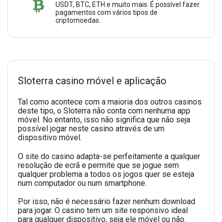
USDT, BTC, ETH e muito mais. É possível fazer
pagamentos com vários tipos de
criptomoedas.
Sloterra casino móvel e aplicação
Tal como acontece com a maioria dos outros casinos
deste tipo, o Sloterra não conta com nenhuma app
móvel. No entanto, isso não significa que não seja
possível jogar neste casino através de um
dispositivo móvel.
O site do casino adapta-se perfeitamente a qualquer
resolução de ecrã e permite que se jogue sem
qualquer problema a todos os jogos quer se esteja
num computador ou num smartphone.
Por isso, não é necessário fazer nenhum download
para jogar. O casino tem um site responsivo ideal
para qualquer dispositivo, seja ele móvel ou não.