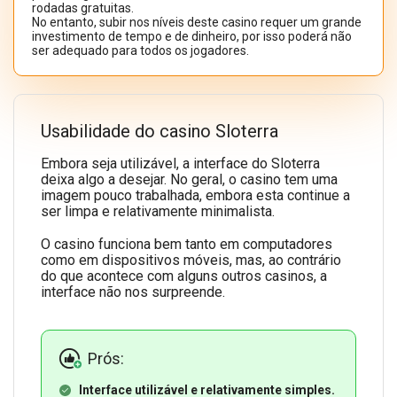
rodadas gratuitas.
No entanto, subir nos níveis deste casino requer um grande
investimento de tempo e de dinheiro, por isso poderá não
ser adequado para todos os jogadores.
Usabilidade do casino Sloterra
Embora seja utilizável, a interface do Sloterra
deixa algo a desejar. No geral, o casino tem uma
imagem pouco trabalhada, embora esta continue a
ser limpa e relativamente minimalista.
O casino funciona bem tanto em computadores
como em dispositivos móveis, mas, ao contrário
do que acontece com alguns outros casinos, a
interface não nos surpreende.
Prós:
Interface utilizável e relativamente simples.