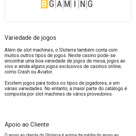
Variedade de jogos
Além de slot machines, o Sloterra também conta com
muitos outros tipos de jogos. Neste casino pode-se
encontrar uma boa variedade de jogos de mesa, jogos ao
vivo e ainda alguns jogos exclusivos de casinos online,
como Crash ou Aviator.
Existem jogos para todos os tipos de jogadores, e em
várias variedades. No entanto, a maior parte do catálogo é
composta por slot machines de vários provedores.
Apoio ao Cliente
O apoio ao cliente do Sloterra é acima da média do apoio ao