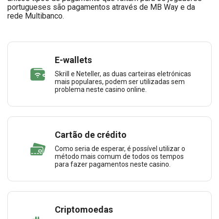
portugueses são pagamentos através de MB Way e da
rede Multibanco.
E-wallets
Skrill e Neteller, as duas carteiras eletrónicas
mais populares, podem ser utilizadas sem
problema neste casino online.
Cartão de crédito
Como seria de esperar, é possível utilizar o
método mais comum de todos os tempos
para fazer pagamentos neste casino.
Criptomoedas