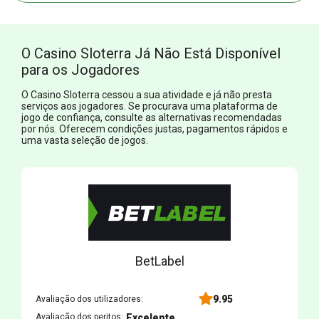
🤵 Proprietário:
Mudanimation N.V.
O Casino Sloterra Já Não Está Disponível
🗓️ Ano de fundação:
para os Jogadores
2022
O Casino Sloterra cessou a sua atividade e já não presta
🎲 Número de jogos no catálogo:
serviços aos jogadores. Se procurava uma plataforma de
Mais de 1900
jogo de confiança, consulte as alternativas recomendadas
por nós. Oferecem condições justas, pagamentos rápidos e
🎰 Tipos de jogos:
uma vasta seleção de jogos.
Slots, jogos ao vivo, jogos de mesa e mais
⚙️ Provedores com que trabalha:
Pragmatic Play, Spinmatic, BetSoft, Platipus e mais
📱 Dispositivos compatíveis
Computador e dispositivos móveis
️ Percentagem de retorno:
BetLabel
Diferente para cada jogo
💰 Jackpot máximo:
9.95
Avaliação dos utilizadores:
250.000 EUR
Excelente
Avaliação dos peritos: