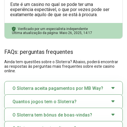
Este é um casino no qual se pode ter uma
experiência expectável, o que por vezes pode ser
exatamente aquilo de que se está à procura.
Verificado por um especialista independente
Última atualização da página: Maio 26, 2025, 14:17
FAQs: perguntas frequentes
Ainda tem questões sobre o Sloterra? Abaixo, poderá encontrar
as respostas às perguntas mais frequentes sobre este casino
online.
O Sloterra aceita pagamentos por MB Way?
Infelizmente, este casino ainda não disponibiliza
pagamentos através de MB Way. No entanto, é possível
Quantos jogos tem o Sloterra?
utilizar a app para gerar um cartão de crédito temporário
O catálogo de jogos do Sloterra conta com mais de 1900
e pagar dessa forma neste casino online.
títulos. Estes jogos são maioritariamente compostos por
O Sloterra tem bónus de boas-vindas?
slot machines, mas na nossa Sloterra casino avaliação
Sim. Depois da nossa Sloterra casino avaliação,
também nos divertimos muito com outros tipos de jogo.