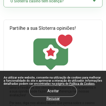
consideramos que o bónus de boas-vindas repartido ao
O Sloterra casino tem licença?
longo de quatro depósitos, que oferece saldo adicional
Embora não tenha licença emitida pelo Serviço de
assim como rodadas gratuitas aos novos clientes do
Regulação e Inspeção de Jogos, o Sloterra opera com
casino, é bastante benéfico para novos jogadores de
uma licença de Curaçau e está totalmente autorizado
casino.
legalmente a explorar jogos de azar.
Partilhe a sua Sloterra opiniões!
Ao utilizar este website, consente na utilização de cookies para melhorar
Costuma jogar no Sloterra casino? Se sim, queremos ouvir
a funcionalidade do site e aprimorar a interação do utilizador. Informações
as suas Sloterra opiniões. No CasinoRIX levamos muito a
detalhadas podem ser encontradas na página de
Política de Cookies
.
sério o feedback dos clientes dos casinos que avaliamos e
Aceitar
a sua opinião pode fazer toda a diferença nas nossas
avaliações!
Recusar
Por isso, diga-nos abaixo aquilo que pensa sobre o casino.