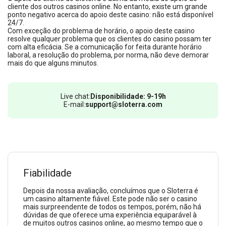
cliente dos outros casinos online. No entanto, existe um grande
ponto negativo acerca do apoio deste casino: não está disponível
24/7.
Com exceção do problema de horário, o apoio deste casino
resolve qualquer problema que os clientes do casino possam ter
com alta eficácia. Se a comunicação for feita durante horário
laboral, a resolução do problema, por norma, não deve demorar
mais do que alguns minutos.
Live chat:
Disponibilidade: 9-19h
E-mail:
support@sloterra.com
Fiabilidade
Depois da nossa avaliação, concluímos que o Sloterra é
um casino altamente fiável. Este pode não ser o casino
mais surpreendente de todos os tempos, porém, não há
dúvidas de que oferece uma experiência equiparável à
de muitos outros casinos online, ao mesmo tempo que o