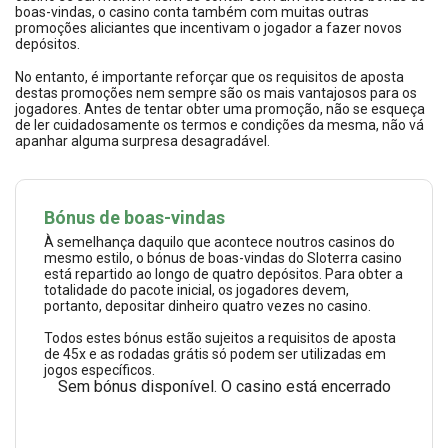
boas-vindas, o casino conta também com muitas outras
promoções aliciantes que incentivam o jogador a fazer novos
depósitos.
No entanto, é importante reforçar que os requisitos de aposta
destas promoções nem sempre são os mais vantajosos para os
jogadores. Antes de tentar obter uma promoção, não se esqueça
de ler cuidadosamente os termos e condições da mesma, não vá
apanhar alguma surpresa desagradável.
Bónus de boas-vindas
À semelhança daquilo que acontece noutros casinos do
mesmo estilo, o bónus de boas-vindas do Sloterra casino
está repartido ao longo de quatro depósitos. Para obter a
totalidade do pacote inicial, os jogadores devem,
portanto, depositar dinheiro quatro vezes no casino.
Todos estes bónus estão sujeitos a requisitos de aposta
de 45x e as rodadas grátis só podem ser utilizadas em
jogos específicos.
Sem bónus disponível. O casino está encerrado
Obtenha seu bônus