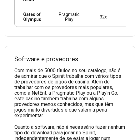
Gates of
Pragmatic
32x
96,50
Olympus
Play
Software e provedores
Com mais de 5000 títulos no seu catálogo, não é
de admirar que o Spinit trabalhe com vários tipos
de provedores de jogos de casino. Além de
trabalhar com os provedores mais populares,
como a NetEnt, a Pragmatic Play ou a Play’n Go,
este casino também trabalha com alguns
provedores menos conhecidos, mas que têm
jogos muito divertidos e que valem a pena
experimentar.
Quanto a software, não é necessário fazer nenhum
tipo de download para jogar no Spinit,
independentemente de se estar a jogar num