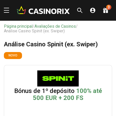
3
Pacote de boas-vindas
até 1.000 EUR + 555 FS
Página principal
/
Avaliações de Casinos
/
Análise Casino Spinit (ex. Swiper)
Jogue agora
Análise Casino Spinit (ex. Swiper)
Pacote de boas-vindas
até 5.000 EUR + 500 FS
NOVO
Jogue agora
Pacote de boas-vindas
255% até 1100 EUR
Bónus de 1º depósito
100% até
Jogue agora
500 EUR + 200 FS
Jogar agora