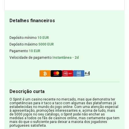
Detalhes financeiros
Depósito mínimo
10 EUR
Depósito máximo
5000 EUR
Pagamento
10 EUR
Velocidade de pagamento
Instantânea - 2d
+4
Descrição curta
O Spinit é um casino recente no mercado, mas que demonstra ter
competências para ir taco a taco com algumas das plataformas já
estabelecidas no mundo do jogo online. Com uma atenção especial
à apresentação, promoções interessantes e, acima de tudo, mais
de 5000 jogos no seu catálogo, o Spinit pode não encher as
medidas a todos os fãs de casinos online, mas certamente que tem
mais do que o suficiente para deixar a maioria dos jogadores
portugueses satisfeita.