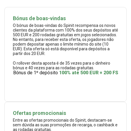
Bónus de boas-vindas
O bónus de boas-vindas do Spinit recompensa os novos
clientes da plataforma com 100% dos seus depósitos até
500 EUR e 200 rodadas gratuitas em jogos selecionados.
No entanto, para receber esta oferta, os jogadores não
podem depositar apenas o limite mínimo do site (10
EUR). Esta oferta só está disponível para depósitos a
partir dos 20 EUR.
O rollover desta aposta é de 35 vezes para o dinheiro
bónus e 40 vezes para as rodadas gratuitas.
Bónus de 1º depósito
100% até 500 EUR + 200 FS
Obtenha seu bônus
Ofertas promocionais
Entre as ofertas promocionais do Spinit, destacam-se
sem dúvida as suas promoções de recarga, o cashback e
as rodadas gratuitas.