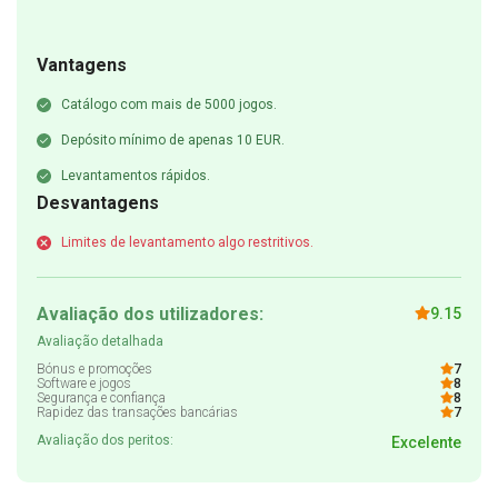
Vantagens
Catálogo com mais de 5000 jogos.
Depósito mínimo de apenas 10 EUR.
Levantamentos rápidos.
Desvantagens
Limites de levantamento algo restritivos.
Avaliação dos utilizadores:
9.15
Avaliação detalhada
Bónus e promoções
7
Software e jogos
8
Segurança e confiança
8
Rapidez das transações bancárias
7
Avaliação dos peritos:
Excelente
Detalhes sobre o Spinit (ex. Swiper)