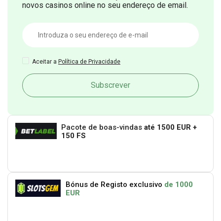
novos casinos online no seu endereço de email.
Deixe seu comentário
Aceitar a
Política de Privacidade
Subscrever
Aceitar
Política de
Pacote de boas-vindas
até 1500 EUR +
150 FS
Privacidade
Inscreva-se na
Jogue agora
newsletter
Enviar agora
Bónus de Registo exclusivo
de 1000
EUR
Jogue agora