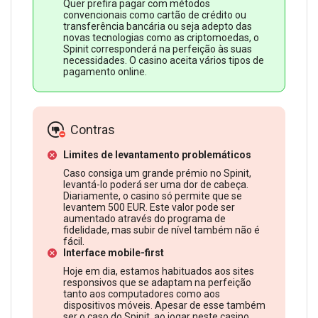
Quer prefira pagar com métodos
convencionais como cartão de crédito ou
transferência bancária ou seja adepto das
novas tecnologias como as criptomoedas, o
Spinit corresponderá na perfeição às suas
necessidades. O casino aceita vários tipos de
pagamento online.
Contras
Limites de levantamento problemáticos
Caso consiga um grande prémio no Spinit,
levantá-lo poderá ser uma dor de cabeça.
Diariamente, o casino só permite que se
levantem 500 EUR. Este valor pode ser
aumentado através do programa de
fidelidade, mas subir de nível também não é
fácil.
Interface mobile-first
Hoje em dia, estamos habituados aos sites
responsivos que se adaptam na perfeição
tanto aos computadores como aos
dispositivos móveis. Apesar de esse também
ser o caso do Spinit, ao jogar neste casino