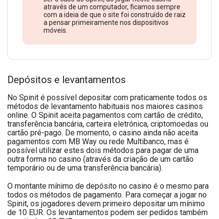
através de um computador, ficamos sempre
com a ideia de que o site foi construído de raiz
a pensar primeiramente nos dispositivos
móveis.
Depósitos e levantamentos
No Spinit é possível depositar com praticamente todos os
métodos de levantamento habituais nos maiores casinos
online. O Spinit aceita pagamentos com cartão de crédito,
transferência bancária, carteira eletrónica, criptomoedas ou
cartão pré-pago. De momento, o casino ainda não aceita
pagamentos com MB Way ou rede Multibanco, mas é
possível utilizar estes dois métodos para pagar de uma
outra forma no casino (através da criação de um cartão
temporário ou de uma transferência bancária).
O montante mínimo de depósito no casino é o mesmo para
todos os métodos de pagamento. Para começar a jogar no
Spinit, os jogadores devem primeiro depositar um mínimo
de 10 EUR. Os levantamentos podem ser pedidos também