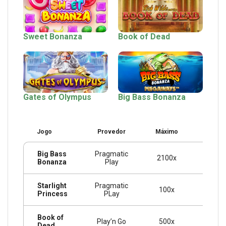
Sweet Bonanza
Book of Dead
Gates of Olympus
Big Bass Bonanza
Jogo
Provedor
Máximo
RT
Big Bass
Pragmatic
2100x
96,49
Bonanza
Play
Starlight
Pragmatic
100x
96,38
Princess
PLay
Book of
Play’n Go
500x
96,21
Dead