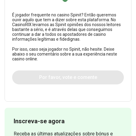
É jogador frequente no casino Spinit? Então queremos
ouvir aquilo que tem a dizer sobre esta plataforma. No
CasinoRIX levamos as Spinit opiniões dos nossos leitores
bastante a sério, e é através delas que conseguimos
continuar a dar a todos os apostadores de casino
informações legítimas e fidedignas.
Por isso, caso seja jogador no Spinit, não hesite. Deixe
abaixo o seu comentário sobre a sua experiência neste
casino online.
Por favor, vote e comente
Votar para revisão:
Votar para autor:
Nome
Inscreva-se agora
Email
Receba as últimas atualizações sobre bónus e