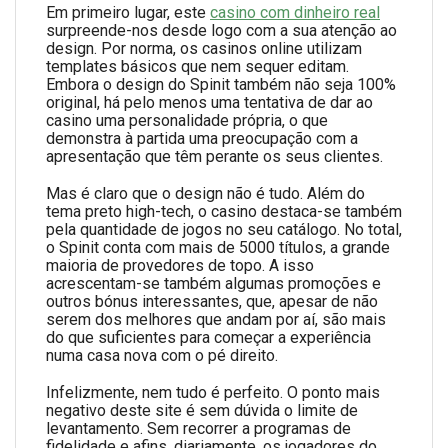
Diferente para cada jogo
Em primeiro lugar, este
casino com dinheiro real
surpreende-nos desde logo com a sua atenção ao
💰 Jackpot máximo:
design. Por norma, os casinos online utilizam
250.000 EUR
templates básicos que nem sequer editam.
Embora o design do Spinit também não seja 100%
🌍 Línguas disponíveis:
original, há pelo menos uma tentativa de dar ao
Inglês e português
casino uma personalidade própria, o que
demonstra à partida uma preocupação com a
💁 Obsługa klienta:
apresentação que têm perante os seus clientes.
Live chat 24/7
Mas é claro que o design não é tudo. Além do
tema preto high-tech, o casino destaca-se também
pela quantidade de jogos no seu catálogo. No total,
o Spinit conta com mais de 5000 títulos, a grande
maioria de provedores de topo. A isso
acrescentam-se também algumas promoções e
outros bónus interessantes, que, apesar de não
serem dos melhores que andam por aí, são mais
do que suficientes para começar a experiência
numa casa nova com o pé direito.
Infelizmente, nem tudo é perfeito. O ponto mais
negativo deste site é sem dúvida o limite de
levantamento. Sem recorrer a programas de
fidelidade e afins, diariamente, os jogadores do