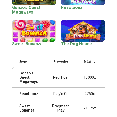
Gonzo’s Quest
Reactoonz
Megaways
Sweet Bonanza
The Dog House
Jogo
Provedor
Máximo
Gonzo’s
Quest
Red Tiger
10000x
96,
Megaways
Reactoonz
Play’n Go
4750x
94,
Sweet
Pragmatic
21175x
96,
Bonanza
Play