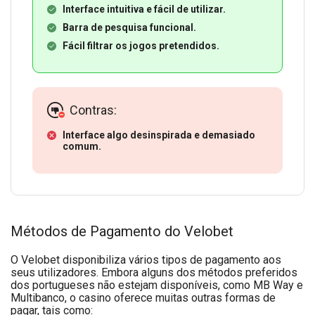
Interface intuitiva e fácil de utilizar.
Barra de pesquisa funcional.
Fácil filtrar os jogos pretendidos.
Contras:
Interface algo desinspirada e demasiado
comum.
Métodos de Pagamento do Velobet
O Velobet disponibiliza vários tipos de pagamento aos
seus utilizadores. Embora alguns dos métodos preferidos
dos portugueses não estejam disponíveis, como MB Way e
Multibanco, o casino oferece muitas outras formas de
pagar, tais como: