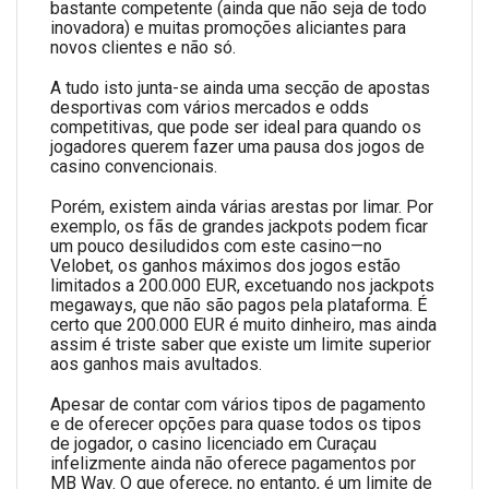
bastante competente (ainda que não seja de todo
🌍 Línguas disponíveis:
inovadora) e muitas promoções aliciantes para
Inglês, alemão, português, francês e mais
novos clientes e não só.
💁 Obsługa klienta:
A tudo isto junta-se ainda uma secção de apostas
Live chat 24/7 e email
desportivas com vários mercados e odds
competitivas, que pode ser ideal para quando os
jogadores querem fazer uma pausa dos jogos de
casino convencionais.
Porém, existem ainda várias arestas por limar. Por
exemplo, os fãs de grandes jackpots podem ficar
um pouco desiludidos com este casino—no
Velobet, os ganhos máximos dos jogos estão
limitados a 200.000 EUR, excetuando nos jackpots
megaways, que não são pagos pela plataforma. É
certo que 200.000 EUR é muito dinheiro, mas ainda
assim é triste saber que existe um limite superior
aos ganhos mais avultados.
Apesar de contar com vários tipos de pagamento
e de oferecer opções para quase todos os tipos
de jogador, o casino licenciado em Curaçau
infelizmente ainda não oferece pagamentos por
MB Way. O que oferece, no entanto, é um limite de