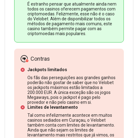
É estranho pensar que atualmente ainda nem
todos os casinos oferecem pagamentos com
criptomoedas. Felizmente, esse não é o caso
do Velobet. Além de disponibilizar todos os
métodos de pagamento mais comuns, este
casino também permite pagar com as
criptomoedas mais populares.
Contras
Jackpots limitados
Os fãs das perseguições aos grandes ganhos
poderão não gostar de saber que no Velobet
os jackpots máximos estão limitados a
200.000 EUR. A única exceção são os jogos
Megaways, pois o jackpot é pago pelo
provedor e não pelo casino em si.
Limites de levantamento
Tal como infelizmente acontece em muitos
casinos sediados em Curaçau, o Velobet
também conta com limites de levantamento.
Ainda que não sejam os limites de
levantamento mais restritos que já vimos, os