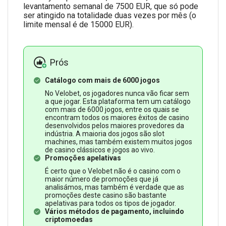
levantamento semanal de 7500 EUR, que só pode
ser atingido na totalidade duas vezes por mês (o
limite mensal é de 15000 EUR).
Prós
Catálogo com mais de 6000 jogos
No Velobet, os jogadores nunca vão ficar sem
a que jogar. Esta plataforma tem um catálogo
com mais de 6000 jogos, entre os quais se
encontram todos os maiores êxitos de casino
desenvolvidos pelos maiores provedores da
indústria. A maioria dos jogos são slot
machines, mas também existem muitos jogos
de casino clássicos e jogos ao vivo.
Promoções apelativas
É certo que o Velobet não é o casino com o
maior número de promoções que já
analisámos, mas também é verdade que as
promoções deste casino são bastante
apelativas para todos os tipos de jogador.
Vários métodos de pagamento, incluindo
criptomoedas