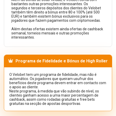
bastantes outras promoções interessantes. Os
segundos e terceiros depósitos dos clientes do Velobet
também têm direito a bónus entre 80 e 100% (até 500
EUR) e também existem bónus exclusivos para os
jogadores que fazem pagamentos com criptomoedas.
Além destas ofertas existem ainda ofertas de cashback
semanal, torneios mensais e outras promoções
interessantes.
Programa de Fidelidade e Bónus de High Roller
O Velobet tem um programa de fidelidade, mas não é
automático. Os jogadores que queiram usufruir dos
benefícios deste programa devem entrar em contacto com
o apoio ao cliente.
Neste programa, à medida que vão subindo de nível, os
clientes ganham acesso a uma maior percentagem de
cashback, assim como rodadas gratuitas e free bets
gratuitas na secção de apostas desportivas.