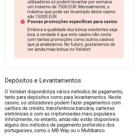
utilizadores só podem levantar por semana
um máximo de 7500 EUR. Mensalmente, o
máximo que pode ser levantado deste casino
são 15000 EUR.
Poucas promoções específicas para casino
Embora a qualidade dos bónus existentes seja
boa, a verdade é que este casino não conta
com tantas promoções como outros casinos
que já analisámos. No futuro, gostaríamos de
ver ainda mais bónus no Velobet.
Depósitos e Levantamentos
O Velobet disponibiliza vários métodos de pagamento,
tanto para depósitos como para levantamentos. Neste
casino, os utilizadores podem fazer pagamentos com
cartões de crédito, transferência bancária, carteiras
eletrónicas e com as criptomoedas mais populares.
Infelizmente, no entanto, ainda não estão disponíveis
alguns dos métodos de pagamento preferidos dos
portugueses, como o MB Way ou o Multibanco.