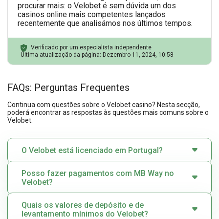
procurar mais: o Velobet é sem dúvida um dos
casinos online mais competentes lançados
recentemente que analisámos nos últimos tempos.
Verificado por um especialista independente
Última atualização da página: Dezembro 11, 2024, 10:58
FAQs: Perguntas Frequentes
Continua com questões sobre o Velobet casino? Nesta secção,
poderá encontrar as respostas às questões mais comuns sobre o
Velobet.
O Velobet está licenciado em Portugal?
De momento, não. O Velobet não conta com licença do
Serviço de Regulação e Inspeção de Jogos. O casino
Posso fazer pagamentos com MB Way no
encontra-se licenciado no país de onde se baseia,
Velobet?
Curaçau.
Apesar de ser um dos métodos de pagamento preferidos
dos jogadores portugueses, de momento ainda não é
Quais os valores de depósito e de
possível pagar com MB Way no Velobet. No entanto, os
levantamento mínimos do Velobet?