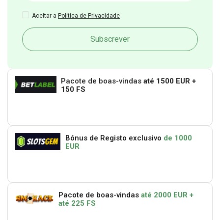
Aceitar a
Política de Privacidade
Subscrever
Aceitar
Política de
Pacote de boas-vindas
até 1500 EUR +
150 FS
Privacidade
Inscreva-se na
Jogue agora
newsletter
Enviar agora
Bónus de Registo exclusivo
de 1000
EUR
Jogue agora
Pacote de boas-vindas
até 2000 EUR +
até 225 FS