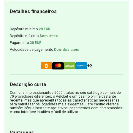
Detalhes financeiros
Depósito mínimo
20 EUR
Depósito máximo
Sem limite
Pagamento
20 EUR
Velocidade de pagamento
Dois dias úteis
+3
Descrição curta
Com uns impressionantes 6000 títulos no seu catálogo de mais de
70 provedores diferentes, o Velobet é um casino online bastante
recente, mas que apresenta todas as características necessárias
para satisfazer os jogadores mais exigentes. Este casino oferece
também bónus bastante apelativos, pagamentos com criptomoedas
e uma interface intuitiva e fácil de utilizar.
Vantagens