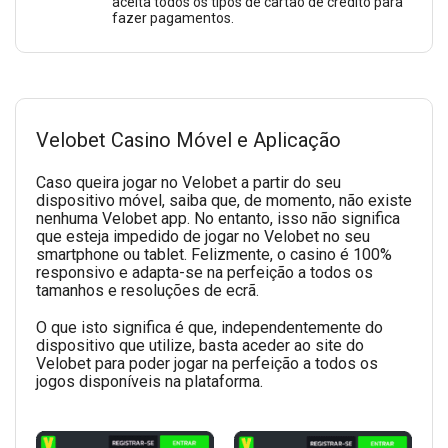
aceita todos os tipos de cartão de crédito para
fazer pagamentos.
Velobet Casino Móvel e Aplicação
Caso queira jogar no Velobet a partir do seu
dispositivo móvel, saiba que, de momento, não existe
nenhuma Velobet app. No entanto, isso não significa
que esteja impedido de jogar no Velobet no seu
smartphone ou tablet. Felizmente, o casino é 100%
responsivo e adapta-se na perfeição a todos os
tamanhos e resoluções de ecrã.
O que isto significa é que, independentemente do
dispositivo que utilize, basta aceder ao site do
Velobet para poder jogar na perfeição a todos os
jogos disponíveis na plataforma.