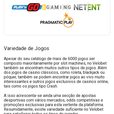
Variedade de Jogos
Apesar do seu catálogo de mais de 6000 jogos ser
composto maioritariamente por slot machines, no Velobet
também se encontram muitos outros tipos de jogos. Além
dos jogos de casino clássicos, como roleta, blackjack ou
póquer, também se podem encontrar jogos ao vivo muito
interessantes e outros jogos exclusivos de casinos online,
tais como os jogos tipo Crash.
A isso acrescenta-se ainda uma secção de apostas
desportivas com vários mercados, odds competitivas e
promoções exclusivas para esta vertente da plataforma.
Resumidamente, existe variedade suficiente no Velobet
para satisfazer todos os tipos de jogador.