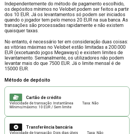
Independentemente do método de pagamento escolhido,
os depósitos mínimos no Velobet podem ser feitos a partir
dos 10 EUR. Já os levantamentos só podem ser iniciados
quando o jogador tem pelo menos 20 EUR na sua banca. As
transações são processadas rapidamente e não existem
quaisquer taxas.
No entanto, é necessário ter em consideração duas coisas:
as vitórias máximas no Velobet estão limitadas a 200.000
EUR (excetuando jogos Megaways) e existem limites de
levantamento. Semanalmente, os utilizadores não podem
levantar mais do que 7500 EUR. Já o limite mensal é de
15000 EUR.
Método de depósito
Cartão de crédito
Velocidade de transação: Instantânea
Taxa: Não
Mínimo/máximo: 10 EUR / Sem limite
Transferência bancária
Velocidade de transação: Dois dias úteis
Taxa: Não