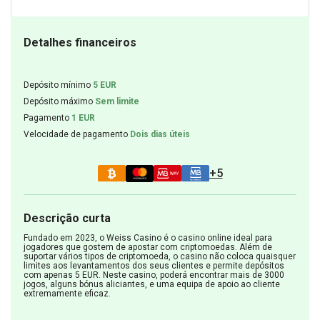
Detalhes financeiros
Depósito mínimo
5 EUR
Depósito máximo
Sem limite
Pagamento
1 EUR
Velocidade de pagamento
Dois dias úteis
+5
Descrição curta
Fundado em 2023, o Weiss Casino é o casino online ideal para
jogadores que gostem de apostar com criptomoedas. Além de
suportar vários tipos de criptomoeda, o casino não coloca quaisquer
limites aos levantamentos dos seus clientes e permite depósitos
com apenas 5 EUR. Neste casino, poderá encontrar mais de 3000
jogos, alguns bónus aliciantes, e uma equipa de apoio ao cliente
extremamente eficaz.