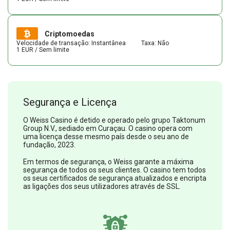
Criptomoedas
Velocidade de transação: Instantânea
Taxa: Não
1 EUR / Sem limite
Segurança e Licença
O Weiss Casino é detido e operado pelo grupo Taktonum
Group N.V., sediado em Curaçau. O casino opera com
uma licença desse mesmo país desde o seu ano de
fundação, 2023.
Em termos de segurança, o Weiss garante a máxima
segurança de todos os seus clientes. O casino tem todos
os seus certificados de segurança atualizados e encripta
as ligações dos seus utilizadores através de SSL.