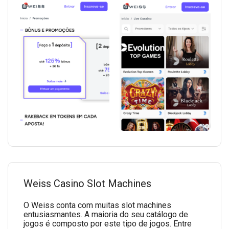
Weiss Casino Slot Machines
O Weiss conta com muitas slot machines
entusiasmantes. A maioria do seu catálogo de
jogos é composto por este tipo de jogos. Entre