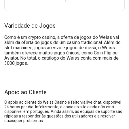
Variedade de Jogos
Como é um crypto casino, a oferta de jogos do Weiss vai
além da oferta de jogos de um casino tradicional. Além de
slot machines, jogos ao vivo e jogos de mesa, o Weiss
também oferece muitos jogos únicos, como Coin Flip ou
Aviator. No total, o catálogo do Weiss conta com mais de
3000 jogos.
Apoio ao Cliente
O apoio ao cliente do Weiss Casino é feito via live chat, disponível
24 horas por dia. Infelizmente, o apoio do site ainda não está
disponível em português. Ainda assim, as equipas de suporte são
rápidas a responder às questões dos utilizadores e a resolver
quaisquer problemas.