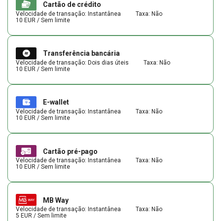
Cartão de crédito
Velocidade de transação: Instantânea
Taxa: Não
10 EUR / Sem limite
Transferência bancária
Velocidade de transação: Dois dias úteis
Taxa: Não
10 EUR / Sem limite
E-wallet
Velocidade de transação: Instantânea
Taxa: Não
10 EUR / Sem limite
Cartão pré-pago
Velocidade de transação: Instantânea
Taxa: Não
10 EUR / Sem limite
MB Way
Velocidade de transação: Instantânea
Taxa: Não
5 EUR / Sem limite