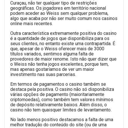
Curaçau, não ter qualquer tipo de restrições
geográficas. Os jogadores em território nacional
podem aceder ao Weiss sem qualquer problema,
algo que acaba por não ser muito comum nos casinos
online mais recentes.
Outra característica extremamente positiva do casino
é a quantidade de jogos que disponibiliza para os
seus clientes, no entanto existe uma contrapartida. É
que, apesar de o Weiss oferecer mais de 3000
títulos variados, sentimos alguma falta de
provedores de maior renome. Isto não quer dizer que
o Weiss não tenha jogos excelentes, porque tem,
mas apenas gostaríamos de ver um maior
investimento nas suas parcerias.
Em termos de pagamentos o casino também se
destaca pela positiva. O casino não só disponibiliza
várias opções de pagamento (maioritariamente
criptomoedas), como também tem valores mínimos
de depósito relativamente baixos. Além disso, o
casino não tem quaisquer limites de levantamento.
No lado menos positivo destacamos a falta de uma
melhor tradução do conteúdo do site (ou de uma