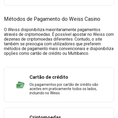
Métodos de Pagamento do Weiss Casino
O Weiss disponibiliza maioritariamente pagamentos
através de criptomoedas. É possível apostar no Weiss com
dezenas de criptomoedas diferentes. Contudo, o site
também se preocupa com utilizadores que preferem
métodos de pagamento mais convencionais e disponibiliza
opções como cartão de crédito ou Multibanco.
Cartão de crédito
Os pagamentos por cartão de crédito são
aceites em praticamente todos os lados,
incluindo no Weiss.
Criptomoedas