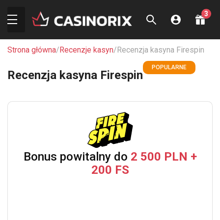
3
Bonus powitalny
300% do
9 000 PLN + 300 FS
Strona główna
/
Recenzje kasyn
/
Recenzja kasyna Firespin
Zagraj teraz
POPULARNE
Recenzja kasyna Firespin
Bonus powitalny
do
10 000 PLN + 225 FS
Zagraj teraz
Pakiet powitalny
do
Bonus powitalny do
2 500 PLN +
45 000 PLN + 500 FS
200 FS
Zagraj teraz
Graj teraz