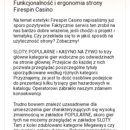
Funkcjonalność i ergonomia strony
Firespin Casino
Na temat estetyki Firespin Casino napisaliśmy już
sporo pozytywów. Faktycznie serwis ten zrobił na
nas bardzo dobre wrażenie, jeśli chodzi o projekt i
tematykę. Czy przekłada się to w jakiś sposób na
użyteczność strony? Zobaczmy!
SLOTY, POPULARNE i KASYNO NA ŻYWO to trzy
główne kategorie gier widoczne po odwiedzinach
na stronie głównej. Przejście do każdej z nich
pozwala przeglądać poszczególne tytuły
uporządkowane według różnych kategorii.
Przyznajemy, że jest to dość osobliwe podejście
do prezentacji kilku tysięcy gier hazardowych w
katalogu. Operatorowi zabrakło naszym zdaniem
konsekwencji.
Trudno bowiem znaleźć uzasadnienie dla
umieszczenia gier charakteryzujących się wysoką
zmiennością w zakładce POPULARNE, skoro gier
tych nie możemy przeglądać w zakładce SLOTY.
Tam z kolei zdublowano kategorie Megaways czy