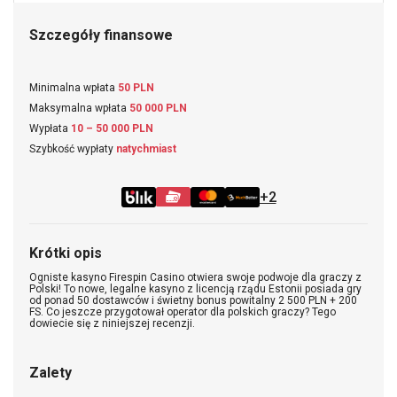
Szczegóły finansowe
Minimalna wpłata
50 PLN
Maksymalna wpłata
50 000 PLN
Wypłata
10 – 50 000 PLN
Szybkość wypłaty
natychmiast
+2
Krótki opis
Ogniste kasyno Firespin Casino otwiera swoje podwoje dla graczy z
Polski! To nowe, legalne kasyno z licencją rządu Estonii posiada gry
od ponad 50 dostawców i świetny bonus powitalny 2 500 PLN + 200
FS. Co jeszcze przygotował operator dla polskich graczy? Tego
dowiecie się z niniejszej recenzji.
Zalety