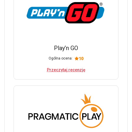
Play’n GO
10
Ogólna ocena:
Przeczytaj recenzję