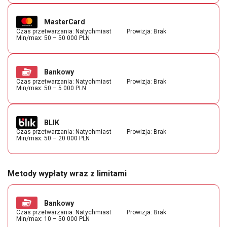
MasterCard
Czas przetwarzania: Natychmiast
Prowizja: Brak
Min/max: 50 – 50 000 PLN
Bankowy
Czas przetwarzania: Natychmiast
Prowizja: Brak
Min/max: 50 – 5 000 PLN
BLIK
Czas przetwarzania: Natychmiast
Prowizja: Brak
Min/max: 50 – 20 000 PLN
Metody wypłaty wraz z limitami
Bankowy
Czas przetwarzania: Natychmiast
Prowizja: Brak
Min/max: 10 – 50 000 PLN