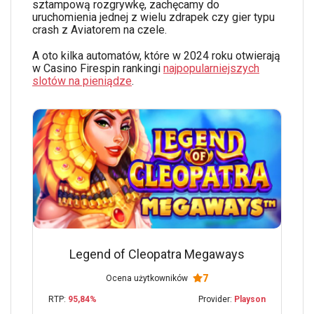
sztampową rozgrywkę, zachęcamy do
uruchomienia jednej z wielu zdrapek czy gier typu
crash z Aviatorem na czele.
A oto kilka automatów, które w 2024 roku otwierają
w Casino Firespin rankingi
najpopularniejszych
slotów na pieniądze
.
Legend of Cleopatra Megaways
7
Ocena użytkowników
RTP:
95,84%
Provider:
Playson