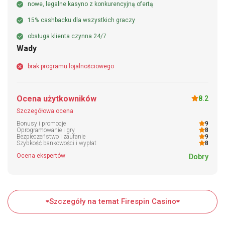
nowe, legalne kasyno z konkurencyjną ofertą
15% cashbacku dla wszystkich graczy
obsługa klienta czynna 24/7
Wady
brak programu lojalnościowego
Ocena użytkowników
8.2
Szczegółowa ocena
Bonusy i promocje
9
Oprogramowanie i gry
8
Bezpieczeństwo i zaufanie
9
Szybkość bankowości i wypłat
8
Ocena ekspertów
Dobry
Szczegóły na temat Firespin Casino
Szczegóły na temat Firespin Casino
🏢 Nazwa kasyna:
Firespin Casino