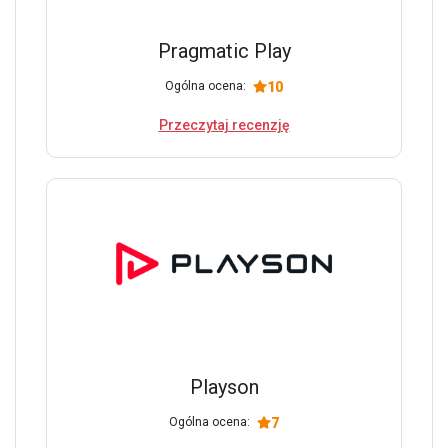
Pragmatic Play
10
Ogólna ocena:
Przeczytaj recenzję
Playson
7
Ogólna ocena: