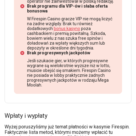
operator nie zainwestował w polską redakcję.
Brak programu dla VIP-ów i słaba oferta
bonusowa
W Firespin Casino gracze VIP nie mogą liczyć
na żadne względy. Brak tu również
dodatkowych
bonus kasyno
poza
cashbackiem i premią powitalną. Szkoda,
bowiem wielu z nas szuka free spinów i
doładowań za wpłaty większych sum lub
depozyty w określone dni tygodnia.
Brak progresywnych jackpotów
Jeśli szukacie gier, w których progresywne
wygrane są wielokrotnie wyższe niż w lotto,
musicie obejść się smakiem. Firespin Casino
nie posiada w lobby praktycznie żadnych
progresywnych jackpotów w rodzaju Mega
Moolah.
Wpłaty i wypłaty
Wyżej poruszyliśmy już temat płatności w kasynie Firespin.
Faktycznie lista metod, którymi możemy wpłacić tu