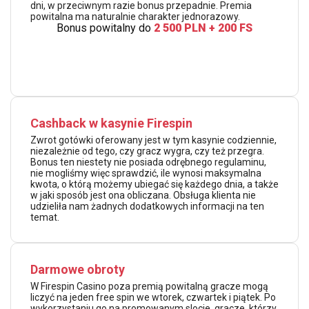
dni, w przeciwnym razie bonus przepadnie. Premia
powitalna ma naturalnie charakter jednorazowy.
Bonus powitalny do
2 500 PLN + 200 FS
Odbierz bonus
Cashback w kasynie Firespin
Zwrot gotówki oferowany jest w tym kasynie codziennie,
niezależnie od tego, czy gracz wygra, czy też przegra.
Bonus ten niestety nie posiada odrębnego regulaminu,
nie mogliśmy więc sprawdzić, ile wynosi maksymalna
kwota, o którą możemy ubiegać się każdego dnia, a także
w jaki sposób jest ona obliczana. Obsługa klienta nie
udzieliła nam żadnych dodatkowych informacji na ten
temat.
Darmowe obroty
W Firespin Casino poza premią powitalną gracze mogą
liczyć na jeden free spin we wtorek, czwartek i piątek. Po
wykorzystaniu go na promowanym slocie, gracze, którzy