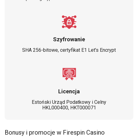
Szyfrowanie
SHA 256-bitowe, certyfikat E1 Let's Encrypt
Licencja
Estoński Urząd Podatkowy i Celny
HKL000400, HKT000071
Bonusy i promocje w Firespin Casino