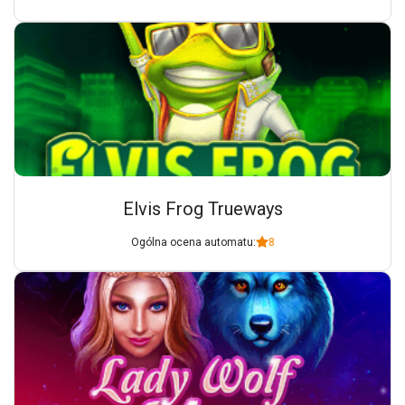
Elvis Frog Trueways
Ogólna ocena automatu:
8