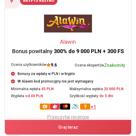
9
KRYPTO KASYNO
Alawin
Bonus powitalny
300% do 9 000 PLN + 300 FS
9.6
Ocena użytkowników
Znakomity
Ocena ekspertów
Bonusy za wpłaty w PLN i w krypto
W Alawin kod promocyjny nie jest wymagany
Minimalna wpłata
45 PLN
Maksymalna wpłata
20 000 PLN
Wypłata
od 40 PLN
Szybkość wypłaty
do 5 dni
+1
Przeczytaj recenzję
Graj teraz