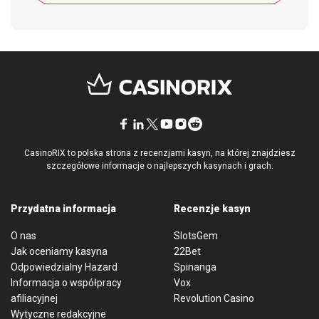
CasinoRIX to polska strona z recenzjami kasyn, na której znajdziesz
szczegółowe informacje o najlepszych kasynach i grach.
Przydatna informacja
Recenzje kasyn
O nas
SlotsGem
Jak oceniamy kasyna
22Bet
Odpowiedzialny Hazard
Spinanga
Informacja o współpracy
Vox
afiliacyjnej
Revolution Casino
Wytyczne redakcyjne