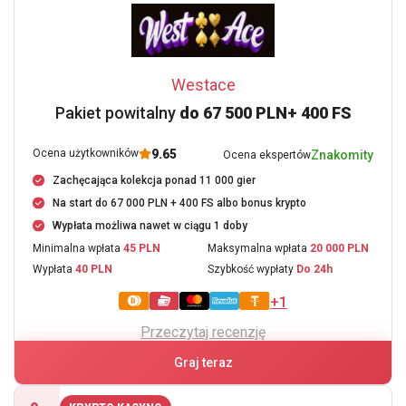
Westace
Pakiet powitalny
do 67 500 PLN+ 400 FS
9.65
Ocena użytkowników
Znakomity
Ocena ekspertów
Zachęcająca kolekcja ponad 11 000 gier
Na start do 67 000 PLN + 400 FS albo bonus krypto
Wypłata możliwa nawet w ciągu 1 doby
Minimalna wpłata
45 PLN
Maksymalna wpłata
20 000 PLN
Wypłata
40 PLN
Szybkość wypłaty
Do 24h
+1
Przeczytaj recenzję
Graj teraz