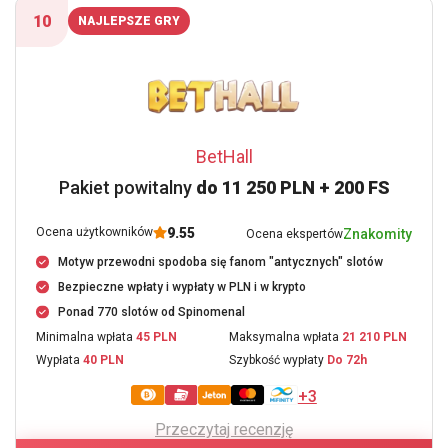
10
NAJLEPSZE GRY
BetHall
Pakiet powitalny
do 11 250 PLN + 200 FS
9.55
Ocena użytkowników
Znakomity
Ocena ekspertów
Motyw przewodni spodoba się fanom "antycznych" slotów
Bezpieczne wpłaty i wypłaty w PLN i w krypto
Ponad 770 slotów od Spinomenal
Minimalna wpłata
45 PLN
Maksymalna wpłata
21 210 PLN
Wypłata
40 PLN
Szybkość wypłaty
Do 72h
+3
Przeczytaj recenzję