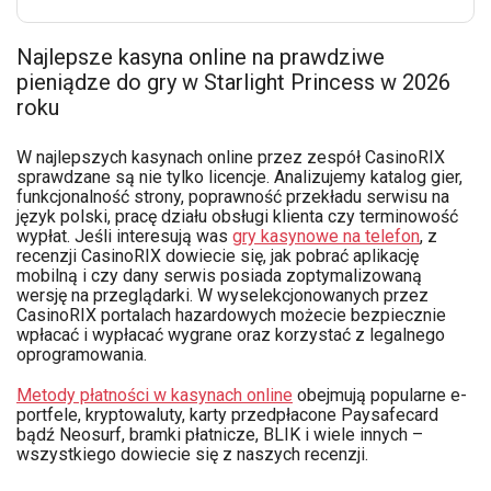
Najlepsze kasyna online na prawdziwe
pieniądze do gry w Starlight Princess w 2026
roku
W najlepszych kasynach online przez zespół CasinoRIX
sprawdzane są nie tylko licencje. Analizujemy katalog gier,
funkcjonalność strony, poprawność przekładu serwisu na
język polski, pracę działu obsługi klienta czy terminowość
wypłat. Jeśli interesują was
gry kasynowe na telefon
, z
recenzji CasinoRIX dowiecie się, jak pobrać aplikację
mobilną i czy dany serwis posiada zoptymalizowaną
wersję na przeglądarki. W wyselekcjonowanych przez
CasinoRIX portalach hazardowych możecie bezpiecznie
wpłacać i wypłacać wygrane oraz korzystać z legalnego
oprogramowania.
Metody płatności w kasynach online
obejmują popularne e-
portfele, kryptowaluty, karty przedpłacone Paysafecard
bądź Neosurf, bramki płatnicze, BLIK i wiele innych –
wszystkiego dowiecie się z naszych recenzji.