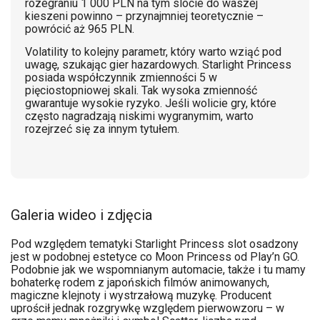
rozegraniu 1 000 PLN na tym slocie do waszej
kieszeni powinno – przynajmniej teoretycznie –
powrócić aż 965 PLN.
Volatility to kolejny parametr, który warto wziąć pod
uwagę, szukając gier hazardowych. Starlight Princess
posiada współczynnik zmienności 5 w
pięciostopniowej skali. Tak wysoka zmienność
gwarantuje wysokie ryzyko. Jeśli wolicie gry, które
często nagradzają niskimi wygranymim, warto
rozejrzeć się za innym tytułem.
Galeria wideo i zdjęcia
Pod względem tematyki Starlight Princess slot osadzony
jest w podobnej estetyce co Moon Princess od Play’n GO.
Podobnie jak we wspomnianym automacie, także i tu mamy
bohaterkę rodem z japońskich filmów animowanych,
magiczne klejnoty i wystrzałową muzykę. Producent
uprościł jednak rozgrywkę względem pierwowzoru – w