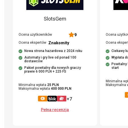
SlotsGem
9
Ocena użytkowników
Ocena użytko
Znakomity
Ocena ekspertów
Ocena eksper
Nowa strona hazardowa z 2024 roku
Ciekawy k
Automaty i gry live od ponad 100
Wypłata do
dostawców
Powitalny
Pakiet powitalny dla nowych graczy
start
prawie 6 000 PLN + 225 FS
Minimalna wp
Minimalna wpłata
25 PLN
Maksymalna 
Maksymalna wpłata
400 000 PLN
+7
Pełna recenzja
Graj teraz SlotsGem
Gra