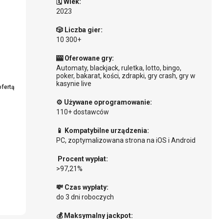
🗓️ Wiek:
2023
🎲 Liczba gier:
10 300+
🎰 Oferowane gry:
Automaty, blackjack, ruletka, lotto, bingo,
poker, bakarat, kości, zdrapki, gry crash, gry w
kasynie live
fertą
⚙️ Używane oprogramowanie:
110+ dostawców
📱 Kompatybilne urządzenia:
PC, zoptymalizowana strona na iOS i Android
️ Procent wypłat:
>97,21%
💸 Czas wypłaty:
do 3 dni roboczych
💰 Maksymalny jackpot: