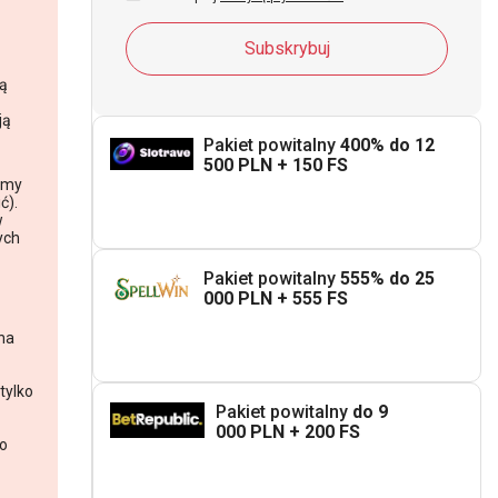
Subskrybuj
zą
ją
Pakiet powitalny
400% do 12
500 PLN + 150 FS
żemy
ć).
Zagraj teraz
w
ych
Pakiet powitalny
555% do 25
000 PLN + 555 FS
yna
Zagraj teraz
tylko
Pakiet powitalny
do 9
000 PLN + 200 FS
co
Zagraj teraz