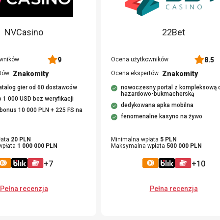
NVCasino
22Bet
9
8.5
wników
Ocena użytkowników
Znakomity
Znakomity
tów
Ocena ekspertów
atalog gier od 60 dostawców
nowoczesny portal z kompleksową o
hazardowo-bukmacherską
 1 000 USD bez weryfikacji
dedykowana apka mobilna
 bonus 10 000 PLN + 225 FS na
fenomenalne kasyno na żywo
łata
20 PLN
Minimalna wpłata
5 PLN
wpłata
1 000 000 PLN
Maksymalna wpłata
500 000 PLN
+7
+10
Pełna recenzja
Pełna recenzja
j teraz NVCasino
Graj teraz 22Bet