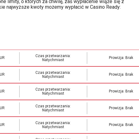
e limity, o których za chwilę, zaś wypłacenie wiąże się z
 jakie najwyższe kwoty możemy wypłacić w Casino Ready:
Czas przetwarzania:
EUR
Prowizja: Brak
Natychmiast
Czas przetwarzania:
EUR
Prowizja: Brak
Natychmiast
Czas przetwarzania:
EUR
Prowizja: Brak
Natychmiast
Czas przetwarzania:
EUR
Prowizja: Brak
Natychmiast
Czas przetwarzania:
EUR
Prowizja: Brak
Natychmiast