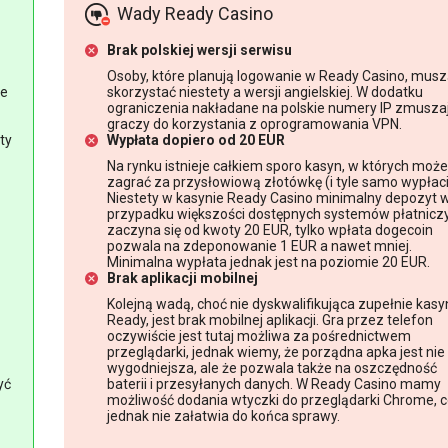
Wady Ready Casino
Brak polskiej wersji serwisu
Osoby, które planują logowanie w Ready Casino, mus
ne
skorzystać niestety a wersji angielskiej. W dodatku
ograniczenia nakładane na polskie numery IP zmusza
graczy do korzystania z oprogramowania VPN.
ty
Wypłata dopiero od 20 EUR
Na rynku istnieje całkiem sporo kasyn, w których mo
zagrać za przysłowiową złotówkę (i tyle samo wypłaci
Niestety w kasynie Ready Casino minimalny depozyt 
przypadku większości dostępnych systemów płatnicz
zaczyna się od kwoty 20 EUR, tylko wpłata dogecoin
pozwala na zdeponowanie 1 EUR a nawet mniej.
Minimalna wypłata jednak jest na poziomie 20 EUR.
Brak aplikacji mobilnej
Kolejną wadą, choć nie dyskwalifikująca zupełnie kas
Ready, jest brak mobilnej aplikacji. Gra przez telefon
oczywiście jest tutaj możliwa za pośrednictwem
przeglądarki, jednak wiemy, że porządna apka jest nie 
wygodniejsza, ale że pozwala także na oszczędność
yć
baterii i przesyłanych danych. W Ready Casino mamy
możliwość dodania wtyczki do przeglądarki Chrome, 
jednak nie załatwia do końca sprawy.