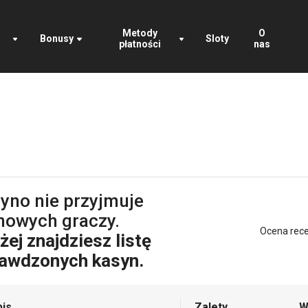
Metody
O
Bonusy
Sloty
płatności
nas
yno nie przyjmuje
nowych graczy.
Ocena rece
żej znajdziesz listę
awdzonych kasyn.
pis
Zalety
W