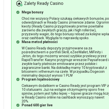
Zalety Ready Casino
Mega bonusy
Choć nie wszyscy Polacy szukają ciekawych bonusów, po
odwiedzinach w Ready Casino zmienicie zdanie. Ogrom
kwoty (Ready Casino przygotowało premie powitalne
zarówno dla zwykłych graczy, jak i high rollerów),
przyzwoity wager, do tego bonusy reload za kolejne wpła
oraz cashback. Wygląda to naprawdę spoko.
Masa metod płatności
W Casino Ready depozyty przyjmowane sa za
pośrednictwem e-portfeli Skrill, eZeeWallet, MiFinity i
Jeton, do tego możemy wnosić szybkie przelewy przez
RapidTransfer. Kasyno przyjmuje wreszcie Paysafecard i
zwykłe karty płatnicze emitowane przez polskie i
zagraniczne banki. Na dokładkę mamy 10 kryptowalut z
bitcoinem i ethereum na czele. W przypadku Dogecoin
minimalny depozyt wynosi 1 PLN!
Program lojalnościowy
Ciekawym dodatkiem w Casino Ready jest program VIP z
10 statusami. Już na wstępie otrzymujemy sporo free
spinów, potem jest tylko lepiej – topowi gracze mogą licz
w Ready Casino online na cashback wynoszący nawet
20%.
Ponad 600 gier live