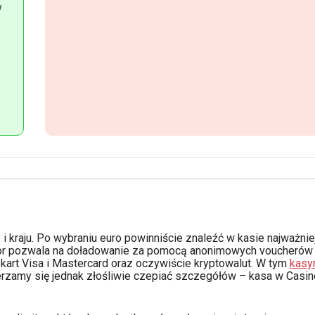
w
i kraju. Po wybraniu euro powinniście znaleźć w kasie najważnie
perator pozwala na doładowanie za pomocą anonimowych voucherów
art Visa i Mastercard oraz oczywiście kryptowalut. W tym
kasy
ierzamy się jednak złośliwie czepiać szczegółów – kasa w Casin