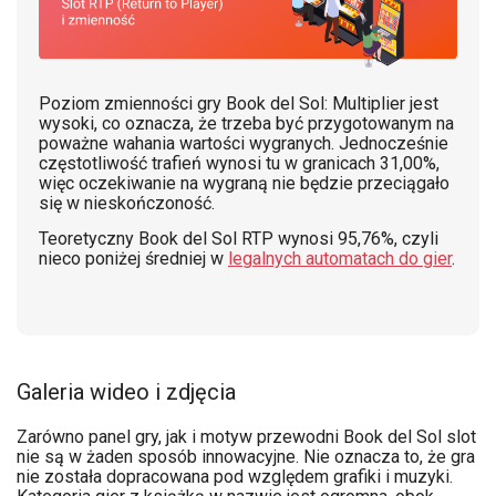
Poziom zmienności gry Book del Sol: Multiplier jest
wysoki, co oznacza, że trzeba być przygotowanym na
poważne wahania wartości wygranych. Jednocześnie
częstotliwość trafień wynosi tu w granicach 31,00%,
więc oczekiwanie na wygraną nie będzie przeciągało
się w nieskończoność.
Teoretyczny Book del Sol RTP wynosi 95,76%, czyli
nieco poniżej średniej w
legalnych automatach do gier
.
Galeria wideo i zdjęcia
Zarówno panel gry, jak i motyw przewodni Book del Sol slot
nie są w żaden sposób innowacyjne. Nie oznacza to, że gra
nie została dopracowana pod względem grafiki i muzyki.