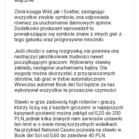
włącznie.
Złota księga Wild, jak i Scatter, zastępując
wszystkie zwykłe symbole, ona odpowiada
również za uruchomienie darmowych spinów.
Dodatkowo producent wprowadził tu
powiększające się symbole znane z innych gier z
tego gatunku oraz progresywne mnożniki.
Jeśli chodzi o samą rozgrywkę, nie powinna ona
nastręczyć jakichkolwiek trudności nawet
początkującym graczom. Wybieramy stawkę
zakładu, następnie uruchamiamy bębny. Dla
wygody można skorzystać z przyspieszonych
obrotów, lub grać w trybie automatycznym.
Wówczas automat Book del Sol będzie za nas
wykonywał wszystkie te prozaiczne czynności.
Stawki w grze zadowolą high rollerów i graczy,
którzy liczą się z każdym groszem: w najlepszych
kasynach postawić można zakłąd od 0,20 do 200
PLN, jednak kilka znanych nam serwisów ustawiło
ten limit w o wiele mniej korzystnych widełkach.
Na przykład National Casino pozwala na stawki w
Book del Sol od 0,60 do zaledwie 40 PLN.