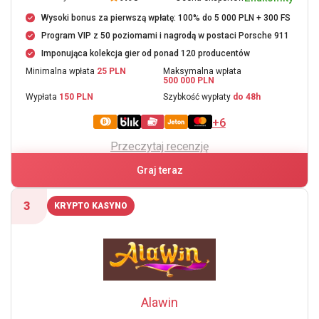
Wysoki bonus za pierwszą wpłatę: 100% do 5 000 PLN + 300 FS
Program VIP z 50 poziomami i nagrodą w postaci Porsche 911
Imponująca kolekcja gier od ponad 120 producentów
Minimalna wpłata
25 PLN
Maksymalna wpłata
500 000 PLN
Wypłata
150 PLN
Szybkość wypłaty
do 48h
+6
Przeczytaj recenzję
Graj teraz
3
KRYPTO KASYNO
Alawin