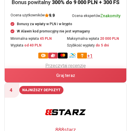
Bonus powitalny
300% do 9 000 PLN + 300 FS
9.9
Ocena użytkowników
Znakomity
Ocena ekspertów
Bonusy za wpłaty w PLN i w krypto
W Alawin kod promocyjny nie jest wymagany
Minimalna wpłata
45 PLN
Maksymalna wpłata
20 000 PLN
Wypłata
od 40 PLN
Szybkość wypłaty
do 5 dni
+1
Przeczytaj recenzję
Graj teraz
4
NAJNIŻSZY DEPOZYT
888starz