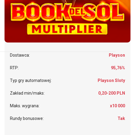
Dostawca:
Playson
RTP:
95,76%
Typ gry automatowej:
Playson Sloty
Zakład min/maks:
0,20-200 PLN
Maks. wygrana:
x10 000
Rundy bonusowe:
Tak