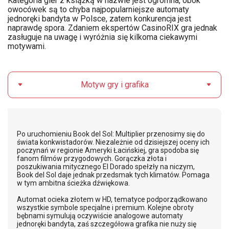
Kategoria gier z książką w nazwie jest ogromna, obok
owocówek są to chyba najpopularniejsze automaty
jednoręki bandyta w Polsce, zatem konkurencja jest
naprawdę spora. Zdaniem ekspertów CasinoRIX gra jednak
zasługuje na uwagę i wyróżnia się kilkoma ciekawymi
motywami.
Motyw gry i grafika
Po uruchomieniu Book del Sol: Multiplier przenosimy się do
świata konkwistadorów. Niezależnie od dzisiejszej oceny ich
poczynań w regionie Ameryki Łacińskiej, gra spodoba się
fanom filmów przygodowych. Gorączka złota i
poszukiwania mitycznego El Dorado spełzły na niczym,
Book del Sol daje jednak przedsmak tych klimatów. Pomaga
w tym ambitna ścieżka dźwiękowa.
Automat ocieka złotem w HD, tematyce podporządkowano
wszystkie symbole specjalne i premium. Kolejne obroty
bębnami symulują oczywiście analogowe automaty
jednoręki bandyta, zaś szczegółowa grafika nie nuży się