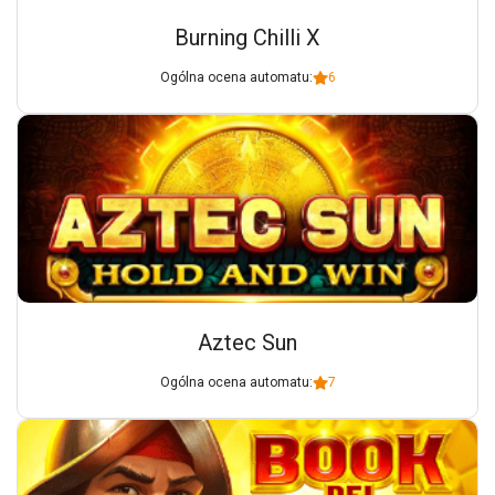
Burning Chilli X
Ogólna ocena automatu:
6
Aztec Sun
Ogólna ocena automatu:
7