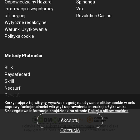
Odpowiedzialny Hazard
Spinanga
Informacja o współpracy
Vox
afiliacyjnej
Revolution Casino
Wytyczne redakcyjne
Warunki Użytkowania
Polityka cookie
Metody Płatności
BLIK
Paysafecard
Skrill
Neosurf
Revolut
Korzystając z tej witryny, wyrażasz zgodę na używanie plików cookie w celu
poprawy funkcjonalności witryny i usprawnienia interakcji użytkownika.
Szczegółowe informacje znajdziesz na stronie
Polityka plików cookies
.
Akceptuj
Polityka cookie
Skontaktuj się z nami
Mapa strony Polska
Odrzucić
Copyright © CasinoRIX 2023-2026 Wszelkie prawa zastrzeżone.