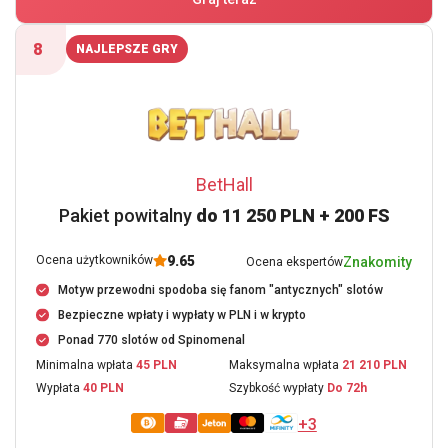
8
NAJLEPSZE GRY
BetHall
Pakiet powitalny
do 11 250 PLN + 200 FS
9.65
Ocena użytkowników
Znakomity
Ocena ekspertów
Motyw przewodni spodoba się fanom "antycznych" slotów
Bezpieczne wpłaty i wypłaty w PLN i w krypto
Ponad 770 slotów od Spinomenal
Minimalna wpłata
45 PLN
Maksymalna wpłata
21 210 PLN
Wypłata
40 PLN
Szybkość wypłaty
Do 72h
+3