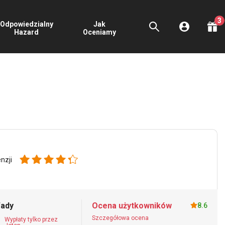
3
Odpowiedzialny
Jak
Hazard
Oceniamy
Bonus powitalny
300% do
9 000 PLN + 300 FS
Zagraj teraz
Bonus powitalny
do 10 000 PLN +
225 FS
Zagraj teraz
Graj teraz
nzji
Pakiet powitalny
do 45 000 PLN +
500 FS
Zagraj teraz
ady
Ocena użytkowników
8.6
Szczegółowa ocena
Wypłaty tylko przez