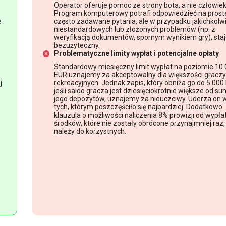
Operator oferuje pomoc ze strony bota, a nie człowiek
z
Program komputerowy potrafi odpowiedzieć na prost
e
często zadawane pytania, ale w przypadku jakichkolw
niestandardowych lub złożonych problemów (np. z
weryfikacją dokumentów, spornym wynikiem gry), staj
bezużyteczny.
Problematyczne limity wypłat i potencjalne opłaty
Standardowy miesięczny limit wypłat na poziomie 10
EUR uznajemy za akceptowalny dla większości graczy
j
rekreacyjnych. Jednak zapis, który obniża go do 5 000
jeśli saldo gracza jest dziesięciokrotnie większe od s
jego depozytów, uznajemy za nieuczciwy. Uderza on 
tych, którym poszczęściło się najbardziej. Dodatkowo
klauzula o możliwości naliczenia 8% prowizji od wypła
środków, które nie zostały obrócone przynajmniej raz,
należy do korzystnych.