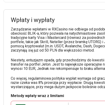
Wpłaty i wypłaty
Zarządzanie wpłatami w RXCasino nie odbiega od podobn
obecność BLIK-a, który pozwala na natychmiastowe zasil
tradycyjne karty Visa i Mastercard (również za pośrednic
portfele, takie jak Skrill, Neteller (przez bramkę UTORG)
pomocą kryptowalut (m.in. USDT, Avalanche, Dash, Dogec
zaczynają się już od 50 PLN dla większości metod.
Niestety, entuzjazm opada, gdy przechodzimy do kwestii w
transfer na portfel Jeton. Jest to największe operacyjne n
wynosi 10 EUR, Jednak nie rekompensuje to braku altern
Co więcej, regulaminowa polityka wypłat wymaga od grac
razie czeka was 8% prowizja przy wypłacie. Drugą kwesti
wystarczające, przy mega dużym jackpocie boleśnie odcz
Metody wpłaty wraz z limitami