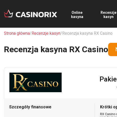
Online
Recenzje
kasyna
kasyn
Strona główna
/
Recenzje kasyn
/
Recenzja kasyna RX Casino
Recenzja kasyna RX Casino
Pakie
Szczegóły finansowe
Krótki o
RX Casino 