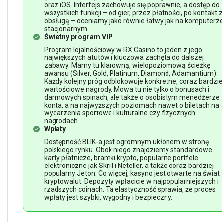
oraz iOS. Interfejs zachowuje się poprawnie, a dostęp do
wszystkich funkcji – od gier, przez płatności, po kontakt 
obsługą – oceniamy jako równie łatwy jak na komputerz
stacjonarnym.
Świetny program VIP
Program lojalnościowy w RX Casino to jeden z jego
największych atutów i kluczowa zachęta do dalszej
zabawy. Mamy tu klarowną, wielopoziomową ścieżkę
awansu (Silver, Gold, Platinum, Diamond, Adamantium).
Każdy kolejny próg odblokowuje konkretne, coraz bardzie
wartościowe nagrody. Mowa tu nie tylko o bonusach i
darmowych spinach, ale także o osobistym menedżerze
konta, a na najwyższych poziomach nawet o biletach na
wydarzenia sportowe i kulturalne czy fizycznych
nagrodach.
Wpłaty
Dostępność BLIK-a jest ogromnym ukłonem w stronę
polskiego rynku. Obok niego znajdziemy standardowe
karty płatnicze, bramki krypto, popularne portfele
elektroniczne jak Skrill i Neteller, a także coraz bardziej
popularny Jeton. Co więcej, kasyno jest otwarte na świat
kryptowalut. Depozyty wpłacicie w najpopularniejszych i
rzadszych coinach. Ta elastyczność sprawia, że proces
wpłaty jest szybki, wygodny i bezpieczny.