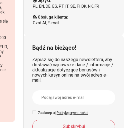
🌍 Języki:
a.
PL, EN, DE, ES, PT, IT, SE, FI, DK, NK, FR
e,
iek
💁 Obsługa klienta:
e się
Czat AI, E-mail
 000
Bądź na bieżąco!
 EUR,
umy
w
Zapisz się do naszego newslettera, aby
dostawać najnowsze dane / informacje /
ty
aktualizacje dotyczące bonusów i
 nie
nowych kasyn online na swój adres e-
mail.
Zaakceptuj
Politykę prywatności
Subskrybuj