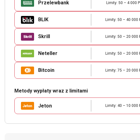
Przelewbank
Limity: 50 – 4 000 
BLIK
Limity: 50 – 40 000
Skrill
Limity: 50 – 20 000
Neteller
Limity: 50 – 20 000
Bitcoin
Limity: 75 – 20 000
Metody wypłaty wraz z limitami
Jeton
Limity: 40 – 10 000