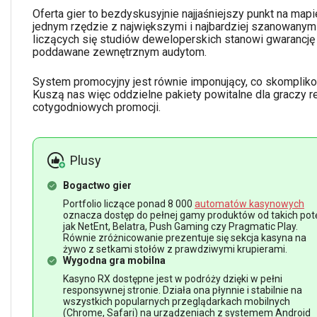
Oferta gier to bezdyskusyjnie najjaśniejszy punkt na map
jednym rzędzie z największymi i najbardziej szanowanymi
liczących się studiów deweloperskich stanowi gwarancję 
poddawane zewnętrznym audytom.
System promocyjny jest równie imponujący, co skomplikow
Kuszą nas więc oddzielne pakiety powitalne dla graczy rek
cotygodniowych promocji.
Plusy
Bogactwo gier
Portfolio liczące ponad 8 000
automatów kasynowych
oznacza dostęp do pełnej gamy produktów od takich pot
jak NetEnt, Belatra, Push Gaming czy Pragmatic Play.
Równie zróżnicowanie prezentuje się sekcja kasyna na
żywo z setkami stołów z prawdziwymi krupierami.
Wygodna gra mobilna
Kasyno RX dostępne jest w podróży dzięki w pełni
responsywnej stronie. Działa ona płynnie i stabilnie na
wszystkich popularnych przeglądarkach mobilnych
(Chrome, Safari) na urządzeniach z systemem Android