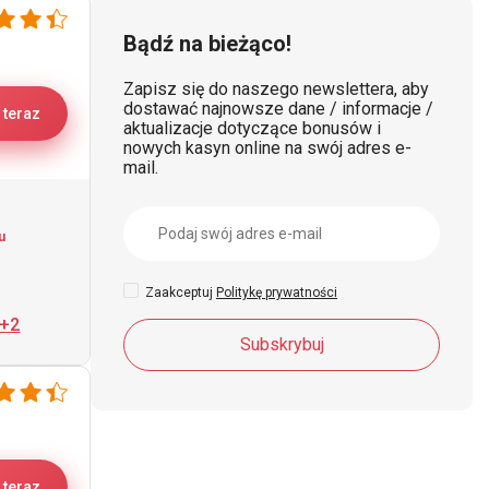
Bądź na bieżąco!
Zapisz się do naszego newslettera, aby
dostawać najnowsze dane / informacje /
 teraz
aktualizacje dotyczące bonusów i
nowych kasyn online na swój adres e-
mail.
u
Zaakceptuj
Politykę prywatności
+2
Subskrybuj
 teraz