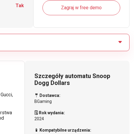
Tak
Zagraj w free demo
Szczegóły automatu Snoop
Dogg Dollars
Gucci,
🤵 Dostawca:
BGaming
orstwa
🗓️ Rok wydania:
od
2024
📱 Kompatybilne urządzenia: