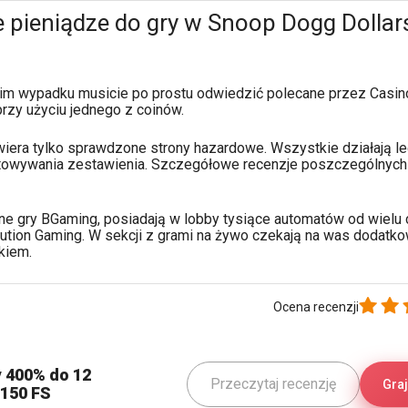
 pieniądze do gry w Snoop Dogg Dollar
ugim wypadku musicie po prostu odwiedzić polecane przez Casi
przy użyciu jednego z coinów.
era tylko sprawdzone strony hazardowe. Wszystkie działają le
gotowywania zestawienia. Szczegółowe recenzje poszczególnyc
nne gry BGaming, posiadają w lobby tysiące automatów od wielu
ution Gaming. W sekcji z grami na żywo czekają na was dodatko
ckiem.
Ocena recenzji
y
400% do 12
Przeczytaj recenzję
Graj
 150 FS