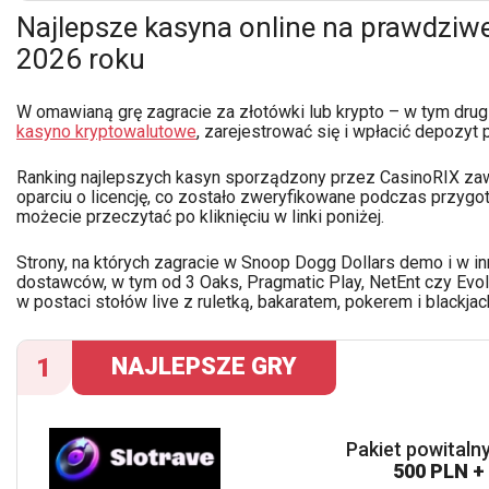
Najlepsze kasyna online na prawdziwe
2026 roku
W omawianą grę zagracie za złotówki lub krypto – w tym dr
kasyno kryptowalutowe
, zarejestrować się i wpłacić depozyt 
Ranking najlepszych kasyn sporządzony przez CasinoRIX zawi
oparciu o licencję, co zostało zweryfikowane podczas przy
możecie przeczytać po kliknięciu w linki poniżej.
Strony, na których zagracie w Snoop Dogg Dollars demo i w i
dostawców, w tym od 3 Oaks, Pragmatic Play, NetEnt czy Evol
w postaci stołów live z ruletką, bakaratem, pokerem i blackja
1
NAJLEPSZE GRY
Pakiet powitaln
500 PLN +