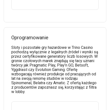
Zagraj w Trino Casino
Oprogramowanie
Sloty i pozostałe gry hazardowe w Trino Casino
pochodzą wyłącznie z legalnych źródeł i wyniki są
przez certyfikowane generatory liczb losowych. W
gronie czołowych marek znajdują się tacy uznani
twórcy jak Pragmatic Play, Play’n GO, Betsoft,
Yggdrasil czy Evolution Gaming. Ofertę
wzbogacają również produkcje od pracujących od
lat na swoją renomę studiów w rodzaju
Spinomenal, Belatra czy Amatic. Z ofertą każdego
z producentów zapoznasz się, korzystając z filtra
w lobby.