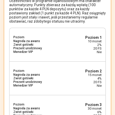
Uczestnictwo w programie lojalnościowym ma charakter
automatyczny. Punkty zbierasz za każdą wpłatę (100
punktów za każde 4 PLN depozytu) oraz za każdy
postawiony zakład (1 punkt za każde 4 PLN). Raz osiągnięty
poziom jest stały i nawet, jeśli przestaniemy regularnie
obstawiać, raz zdobytego statusu nie utracimy.
Poziom 1
Poziom
10 monet
Nagroda za awans
2%
Zwrot gotówki
20 FS
Prezent urodzinowy
Nie
Menedżer VIP
Poziom 2
Poziom
15 monet
Nagroda za awans
4%
Zwrot gotówki
20 FS
Prezent urodzinowy
Nie
Menedżer VIP
Poziom 3
Poziom
30 monet
Nagroda za awans
6%
Zwrot gotówki