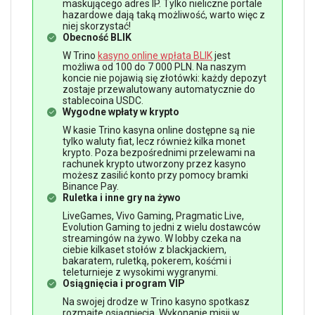
maskującego adres IP. Tylko nieliczne portale
hazardowe dają taką możliwość, warto więc z
niej skorzystać!
Obecność BLIK
W Trino
kasyno online wpłata BLIK
jest
możliwa od 100 do 7 000 PLN. Na naszym
koncie nie pojawią się złotówki: każdy depozyt
zostaje przewalutowany automatycznie do
stablecoina USDC.
Wygodne wpłaty w krypto
W kasie Trino kasyna online dostępne są nie
tylko waluty fiat, lecz również kilka monet
krypto. Poza bezpośrednimi przelewami na
rachunek krypto utworzony przez kasyno
możesz zasilić konto przy pomocy bramki
Binance Pay.
Ruletka i inne gry na żywo
LiveGames, Vivo Gaming, Pragmatic Live,
Evolution Gaming to jedni z wielu dostawców
streamingów na żywo. W lobby czeka na
ciebie kilkaset stołów z blackjackiem,
bakaratem, ruletką, pokerem, kośćmi i
teleturnieje z wysokimi wygranymi.
Osiągnięcia i program VIP
Na swojej drodze w Trino kasyno spotkasz
rozmaite osiągnięcia. Wykonanie misji w