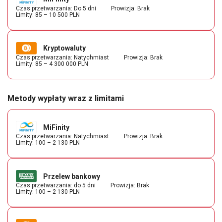
Czas przetwarzania: Do 5 dni
Prowizja: Brak
Limity: 85 – 10 500 PLN
Kryptowaluty
Czas przetwarzania: Natychmiast
Prowizja: Brak
Limity: 85 – 4 300 000 PLN
Metody wypłaty wraz z limitami
MiFinity
Czas przetwarzania: Natychmiast
Prowizja: Brak
Limity: 100 – 2 130 PLN
Przelew bankowy
Czas przetwarzania: do 5 dni
Prowizja: Brak
Limity: 100 – 2 130 PLN