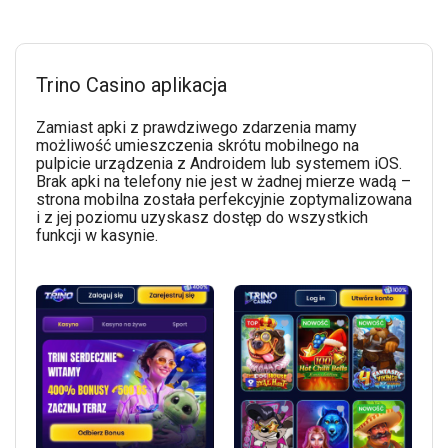
Trino Casino aplikacja
Zamiast apki z prawdziwego zdarzenia mamy
możliwość umieszczenia skrótu mobilnego na
pulpicie urządzenia z Androidem lub systemem iOS.
Brak apki na telefony nie jest w żadnej mierze wadą –
strona mobilna została perfekcyjnie zoptymalizowana
i z jej poziomu uzyskasz dostęp do wszystkich
funkcji w kasynie.