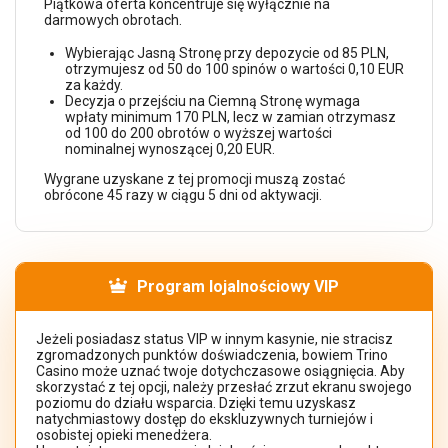
Piątkowa oferta koncentruje się wyłącznie na
darmowych obrotach.
Wybierając Jasną Stronę przy depozycie od 85 PLN,
otrzymujesz od 50 do 100 spinów o wartości 0,10 EUR
za każdy.
Decyzja o przejściu na Ciemną Stronę wymaga
wpłaty minimum 170 PLN, lecz w zamian otrzymasz
od 100 do 200 obrotów o wyższej wartości
nominalnej wynoszącej 0,20 EUR.
Wygrane uzyskane z tej promocji muszą zostać
obrócone 45 razy w ciągu 5 dni od aktywacji.
Program lojalnościowy VIP
Jeżeli posiadasz status VIP w innym kasynie, nie stracisz
zgromadzonych punktów doświadczenia, bowiem Trino
Casino może uznać twoje dotychczasowe osiągnięcia. Aby
skorzystać z tej opcji, należy przesłać zrzut ekranu swojego
poziomu do działu wsparcia. Dzięki temu uzyskasz
natychmiastowy dostęp do ekskluzywnych turniejów i
osobistej opieki menedżera.