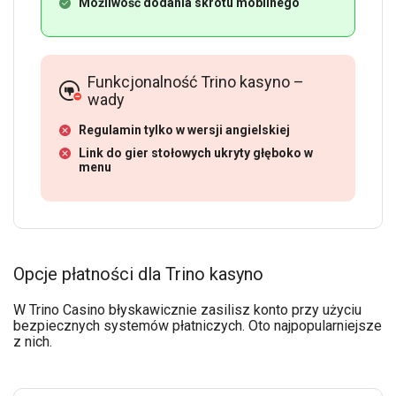
Możliwość dodania skrótu mobilnego
Funkcjonalność Trino kasyno –
wady
Regulamin tylko w wersji angielskiej
Link do gier stołowych ukryty głęboko w
menu
Opcje płatności dla Trino kasyno
W Trino Casino błyskawicznie zasilisz konto przy użyciu
bezpiecznych systemów płatniczych. Oto najpopularniejsze
z nich.