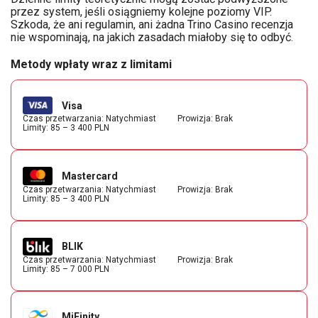
przez system, jeśli osiągniemy kolejne poziomy VIP.
Szkoda, że ani regulamin, ani żadna Trino Casino recenzja
nie wspominają, na jakich zasadach miałoby się to odbyć.
Metody wpłaty wraz z limitami
Visa
Czas przetwarzania: Natychmiast
Prowizja: Brak
Limity: 85 – 3 400 PLN
Mastercard
Czas przetwarzania: Natychmiast
Prowizja: Brak
Limity: 85 – 3 400 PLN
BLIK
Czas przetwarzania: Natychmiast
Prowizja: Brak
Limity: 85 – 7 000 PLN
MiFinity