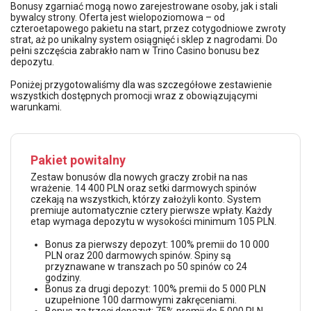
Bonusy zgarniać mogą nowo zarejestrowane osoby, jak i stali
bywalcy strony. Oferta jest wielopoziomowa – od
czteroetapowego pakietu na start, przez cotygodniowe zwroty
strat, aż po unikalny system osiągnięć i sklep z nagrodami. Do
pełni szczęścia zabrakło nam w Trino Casino bonusu bez
depozytu.
Poniżej przygotowaliśmy dla was szczegółowe zestawienie
wszystkich dostępnych promocji wraz z obowiązującymi
warunkami.
Pakiet powitalny
Zestaw bonusów dla nowych graczy zrobił na nas
wrażenie. 14 400 PLN oraz setki darmowych spinów
czekają na wszystkich, którzy założyli konto. System
premiuje automatycznie cztery pierwsze wpłaty. Każdy
etap wymaga depozytu w wysokości minimum 105 PLN.
Bonus za pierwszy depozyt: 100% premii do 10 000
PLN oraz 200 darmowych spinów. Spiny są
przyznawane w transzach po 50 spinów co 24
godziny.
Bonus za drugi depozyt: 100% premii do 5 000 PLN
uzupełnione 100 darmowymi zakręceniami.
Bonus za trzeci depozyt: 75% premii do 5 000 PLN