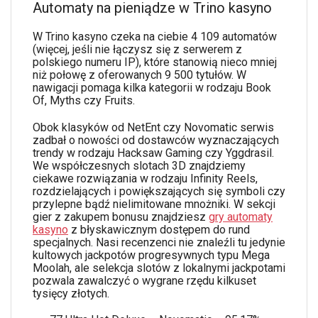
Automaty na pieniądze w Trino kasyno
W Trino kasyno czeka na ciebie 4 109 automatów
(więcej, jeśli nie łączysz się z serwerem z
polskiego numeru IP), które stanowią nieco mniej
niż połowę z oferowanych 9 500 tytułów. W
nawigacji pomaga kilka kategorii w rodzaju Book
Of, Myths czy Fruits.
Obok klasyków od NetEnt czy Novomatic serwis
zadbał o nowości od dostawców wyznaczających
trendy w rodzaju Hacksaw Gaming czy Yggdrasil.
We współczesnych slotach 3D znajdziemy
ciekawe rozwiązania w rodzaju Infinity Reels,
rozdzielających i powiększających się symboli czy
przylepne bądź nielimitowane mnożniki. W sekcji
gier z zakupem bonusu znajdziesz
gry automaty
kasyno
z błyskawicznym dostępem do rund
specjalnych. Nasi recenzenci nie znaleźli tu jedynie
kultowych jackpotów progresywnych typu Mega
Moolah, ale selekcja slotów z lokalnymi jackpotami
pozwala zawalczyć o wygrane rzędu kilkuset
tysięcy złotych.