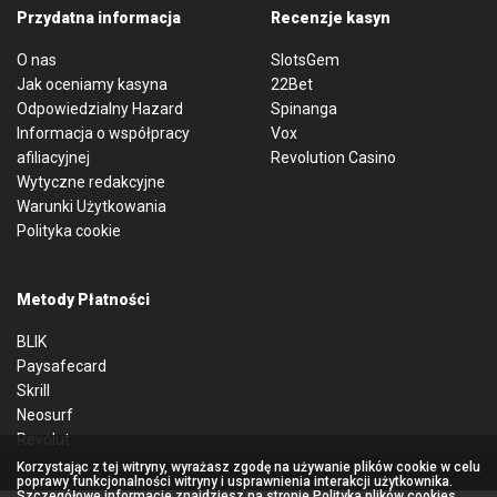
Przydatna informacja
Recenzje kasyn
O nas
SlotsGem
Jak oceniamy kasyna
22Bet
Odpowiedzialny Hazard
Spinanga
Informacja o współpracy
Vox
afiliacyjnej
Revolution Casino
Wytyczne redakcyjne
Warunki Użytkowania
Polityka cookie
Metody Płatności
BLIK
Paysafecard
Skrill
Neosurf
Revolut
Korzystając z tej witryny, wyrażasz zgodę na używanie plików cookie w celu
poprawy funkcjonalności witryny i usprawnienia interakcji użytkownika.
Szczegółowe informacje znajdziesz na stronie
Polityka plików cookies
.