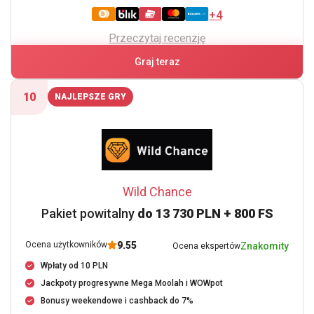
+4
Przeczytaj recenzję
Graj teraz
10
NAJLEPSZE GRY
Wild Chance
Pakiet powitalny
do 13 730 PLN + 800 FS
9.55
Ocena użytkowników
Znakomity
Ocena ekspertów
Wpłaty od 10 PLN
Jackpoty progresywne Mega Moolah i WOWpot
Bonusy weekendowe i cashback do 7%