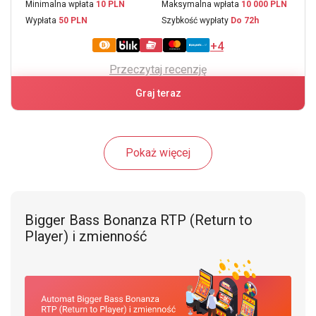
Minimalna wpłata
10 PLN
Maksymalna wpłata
10 000 PLN
Wypłata
50 PLN
Szybkość wypłaty
Do 72h
+4
Przeczytaj recenzję
Graj teraz
Pokaż więcej
Bigger Bass Bonanza RTP (Return to
Player) i zmienność