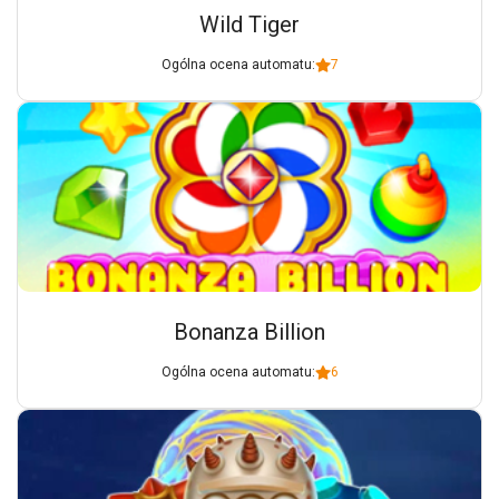
95.67%
Wild Tiger
💸 Ryzyko:
Ogólna ocena automatu:
7
WYSOKI
💰 Maksymalny jackpot:
3 840 000 PLN
🌍 Języki:
PL + 31 kolejnych języków
Chcesz coś dodać?
Bonanza Billion
Ogólna ocena automatu:
6