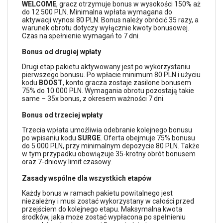
WELCOME
, gracz otrzymuje bonus w wysokości 150% aż
do 12 500 PLN. Minimalna wpłata wymagana do
aktywacji wynosi 80 PLN. Bonus należy obrócić 35 razy, a
warunek obrotu dotyczy wyłącznie kwoty bonusowej.
Czas na spełnienie wymagań to 7 dni.
Bonus od drugiej wpłaty
Drugi etap pakietu aktywowany jest po wykorzystaniu
pierwszego bonusu. Po wpłacie minimum 80 PLN i użyciu
kodu
BOOST
, konto gracza zostaje zasilone bonusem
75% do 10 000 PLN. Wymagania obrotu pozostają takie
same – 35x bonus, z okresem ważności 7 dni.
Bonus od trzeciej wpłaty
Trzecia wpłata umożliwia odebranie kolejnego bonusu
po wpisaniu kodu
SURGE
. Oferta obejmuje 75% bonusu
do 5 000 PLN, przy minimalnym depozycie 80 PLN. Także
w tym przypadku obowiązuje 35-krotny obrót bonusem
oraz 7-dniowy limit czasowy.
Zasady wspólne dla wszystkich etapów
Każdy bonus w ramach pakietu powitalnego jest
niezależny i musi zostać wykorzystany w całości przed
przejściem do kolejnego etapu. Maksymalna kwota
środków, jaka może zostać wypłacona po spełnieniu