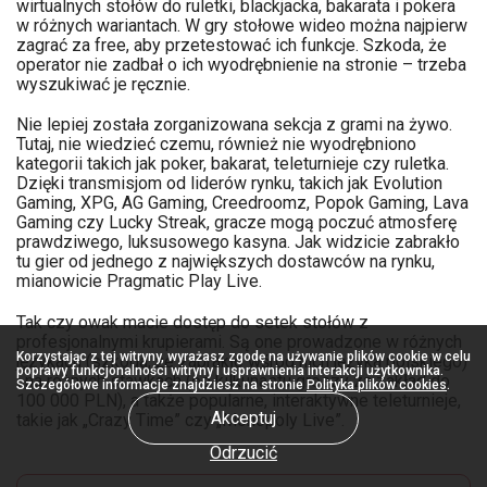
wirtualnych stołów do ruletki, blackjacka, bakarata i pokera
w różnych wariantach. W gry stołowe wideo można najpierw
zagrać za free, aby przetestować ich funkcje. Szkoda, że
operator nie zadbał o ich wyodrębnienie na stronie – trzeba
wyszukiwać je ręcznie.
Nie lepiej została zorganizowana sekcja z grami na żywo.
Tutaj, nie wiedzieć czemu, również nie wyodrębniono
kategorii takich jak poker, bakarat, teleturnieje czy ruletka.
Dzięki transmisjom od liderów rynku, takich jak Evolution
Gaming, XPG, AG Gaming, Creedroomz, Popok Gaming, Lava
Gaming czy Lucky Streak, gracze mogą poczuć atmosferę
prawdziwego, luksusowego kasyna. Jak widzicie zabrakło
tu gier od jednego z największych dostawców na rynku,
mianowicie Pragmatic Play Live.
Tak czy owak macie dostęp do setek stołów z
profesjonalnymi krupierami. Są one prowadzone w różnych
Korzystając z tej witryny, wyrażasz zgodę na używanie plików cookie w celu
językach (szkoda, że zabrakło wśród nich języka polskiego)
poprawy funkcjonalności witryny i usprawnienia interakcji użytkownika.
i na różnych stawkach (od kilkunastu groszy za zakład do
Szczegółowe informacje znajdziesz na stronie
Polityka plików cookies
.
100 000 PLN), a także popularne, interaktywne teleturnieje,
Akceptuj
takie jak „Crazy Time” czy „Monopoly Live”.
Odrzucić