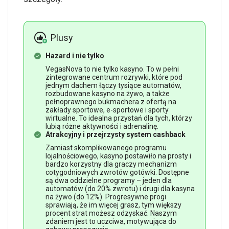
Plusy
Hazard i nie tylko
VegasNova to nie tylko kasyno. To w pełni
zintegrowane centrum rozrywki, które pod
jednym dachem łączy tysiące automatów,
rozbudowane kasyno na żywo, a także
pełnoprawnego bukmachera z ofertą na
zakłady sportowe, e-sportowe i sporty
wirtualne. To idealna przystań dla tych, którzy
lubią różne aktywności i adrenalinę.
Atrakcyjny i przejrzysty system cashback
Zamiast skomplikowanego programu
lojalnościowego, kasyno postawiło na prosty i
bardzo korzystny dla graczy mechanizm
cotygodniowych zwrotów gotówki. Dostępne
są dwa oddzielne programy – jeden dla
automatów (do 20% zwrotu) i drugi dla kasyna
na żywo (do 12%). Progresywne progi
sprawiają, że im więcej grasz, tym większy
procent strat możesz odzyskać. Naszym
zdaniem jest to uczciwa, motywująca do