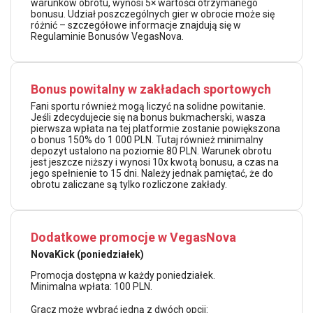
warunków obrotu, wynosi 5× wartości otrzymanego
bonusu. Udział poszczególnych gier w obrocie może się
różnić – szczegółowe informacje znajdują się w
Regulaminie Bonusów VegasNova.
Bonus powitalny w zakładach sportowych
Fani sportu również mogą liczyć na solidne powitanie.
Jeśli zdecydujecie się na bonus bukmacherski, wasza
pierwsza wpłata na tej platformie zostanie powiększona
o bonus 150% do 1 000 PLN. Tutaj również minimalny
depozyt ustalono na poziomie 80 PLN. Warunek obrotu
jest jeszcze niższy i wynosi 10x kwotą bonusu, a czas na
jego spełnienie to 15 dni. Należy jednak pamiętać, że do
obrotu zaliczane są tylko rozliczone zakłady.
Dodatkowe promocje w VegasNova
NovaKick (poniedziałek)
Promocja dostępna w każdy poniedziałek.
Minimalna wpłata: 100 PLN.
Gracz może wybrać jedną z dwóch opcji: