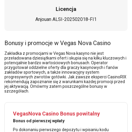
Licencja
Anjouan ALSI-202502018-FI1
Bonusy i promocje w Vegas Nova Casino
Zakładka z promocjami w Vegas Nova kasyno nie jest
przeładowana dziesiątkami ofert i skupia się na kilku kluczowych i
potencjalnie bardzo wartościowych bonusach. Operator
przygotował oddzielne oferty dla graczy kasynowych i fanów
zakładów sportowych, a także innowacyjny system
progresywnych zwrotów gotówki. Jak zawsze eksperci CasinoRIX
rekomendują zapoznanie się z warunkami każdej promocji przed
jej aktywacją. Omówmy zatem poszczególne bonusy w
szczegółach.
VegasNova Casino Bonus powitalny
Bonus od pierwszej wpłaty
Po dokonaniu pierwszego depozytu i wpisaniu kodu