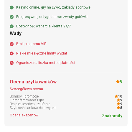
Kasyno online, gry na żywo, zakłady sportowe
Progresywne, cotygodniowe zwroty gotówki
Dostępność wsparcia klienta 24/7
Wady
Brak programu VIP
Niskie miesięczne limity wypłat
Ograniczona liczba metod płatności
Ocena użytkowników
9
Szczegółowa ocena
Bonusy i promocje
10
Oprogramowanie i gry
9
Bezpieczeństwo i zaufanie
9
Szybkość bankowości i wypłat
8
Ocena ekspertów
Znakomity
Szczegóły na temat VegasNova