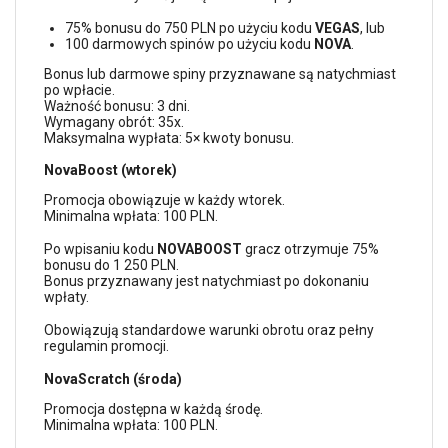
75% bonusu do 750 PLN po użyciu kodu
VEGAS
, lub
100 darmowych spinów po użyciu kodu
NOVA
.
Bonus lub darmowe spiny przyznawane są natychmiast
po wpłacie.
Ważność bonusu: 3 dni.
Wymagany obrót: 35x.
Maksymalna wypłata: 5× kwoty bonusu.
NovaBoost (wtorek)
Promocja obowiązuje w każdy wtorek.
Minimalna wpłata: 100 PLN.
Po wpisaniu kodu
NOVABOOST
gracz otrzymuje 75%
bonusu do 1 250 PLN.
Bonus przyznawany jest natychmiast po dokonaniu
wpłaty.
Obowiązują standardowe warunki obrotu oraz pełny
regulamin promocji.
NovaScratch (środa)
Promocja dostępna w każdą środę.
Minimalna wpłata: 100 PLN.