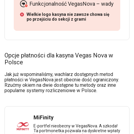
Funkcjonalność VegasNova – wady
Wielkie logo kasyna nie zawsze chowa się
po przejściu do sekcji z grami
Opcje płatności dla kasyna Vegas Nova w
Polsce
Jak już wspominaliśmy, wachlarz dostępnych metod
płatności w VegasNova jest obecnie dość ograniczony.
Rzućmy okiem na dwie dostępne tu metody oraz inne
popularne systemy rozliczeniowe w Polsce.
MiFinity
E-portfel nieobecny w VegasNova. A szkoda!
Ta portmonetka pozwala na dyskretne wpłaty