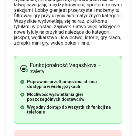
łatwą nawigację między kasynem, sportem i innymi
sekcjami. Lobby gier jest przejrzyste i możemy tu
filtrować gry przy użyciu automatycznych kategorii.
Wszystkie wyświetlają się na raz, z kilkoma
tytułami w postaci zajawek. Łatwo więc odkryjecie
nowe tytuły na przykład należące do kategorii
jackpot, wędkarstwo i łowiectwo, loterie, gry crash,
zdrapki, mini gry, wideo poker i inne.
Funkcjonalność VegasNova –
zalety
Poprawnie przetłumaczona strona
dostępna w wielu językach
Możliwość wyświetlania gier
poszczególnych dostawców
Wygodny dostęp do wszystkich funkcji na
telefonie