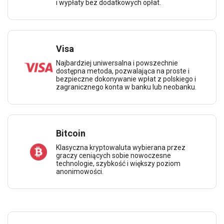
i wypłaty bez dodatkowych opłat.
Visa
Najbardziej uniwersalna i powszechnie
dostępna metoda, pozwalająca na proste i
bezpieczne dokonywanie wpłat z polskiego i
zagranicznego konta w banku lub neobanku.
Bitcoin
Klasyczna kryptowaluta wybierana przez
graczy ceniących sobie nowoczesne
technologie, szybkość i większy poziom
anonimowości.