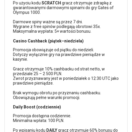
Po użyciu kodu
SCRATCH
gracz otrzymuje zdrapkę z
gwarantowanymi darmowymi spinami do gry Gates of
Olympus 1000.
Darmowe spiny ważne są przez 7 dni.
Wygrane z free spinów podlegają obrotowi 35x.
Maksymalna wypłata: 5× wartości bonusu.
Casino Cashback (piątek–niedziela)
Promocja obowiązuje od piątku do niedzieli.
Dotyczy wyłącznie gry na prawdziwe pieniądze w
kasynie.
Gracz otrzymuje 10% cashbacku od strat netto, w
przedziale 25 – 2 500 PLN.
Zwrot przyznawany jest w poniedziałek o 12:30 UTC jako
prawdziwe pieniądze.
Brak wymogu obrotu po przyznaniu cashbacku.
Obowiązują pełne warunki promocji.
Daily Boost (codziennie)
Promocja dostępna codziennie.
Minimalna wpłata: 100 PLN.
Po wpisaniu kodu
DAILY
gracz otrzymuje 60% bonusu do