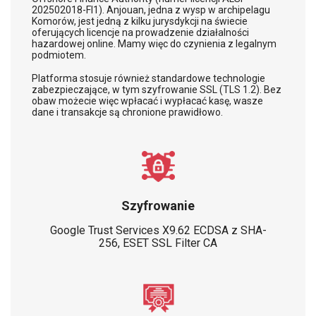
202502018-FI1). Anjouan, jedna z wysp w archipelagu
Komorów, jest jedną z kilku jurysdykcji na świecie
oferujących licencje na prowadzenie działalności
hazardowej online. Mamy więc do czynienia z legalnym
podmiotem.
Platforma stosuje również standardowe technologie
zabezpieczające, w tym szyfrowanie SSL (TLS 1.2). Bez
obaw możecie więc wpłacać i wypłacać kasę, wasze
dane i transakcje są chronione prawidłowo.
Szyfrowanie
Google Trust Services X9.62 ECDSA z SHA-
256, ESET SSL Filter CA