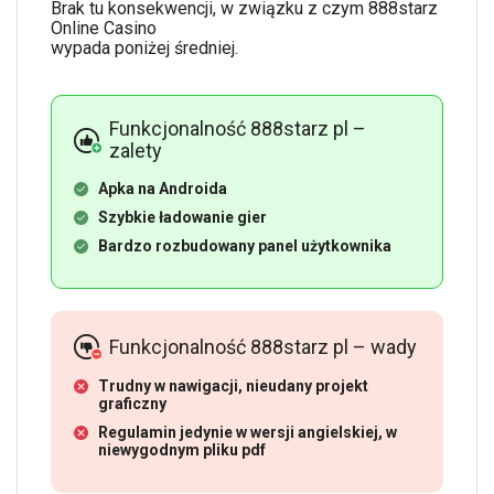
Brak tu konsekwencji, w związku z czym 888starz
Online Casino
wypada poniżej średniej.
Funkcjonalność 888starz pl –
zalety
Apka na Androida
Szybkie ładowanie gier
Bardzo rozbudowany panel użytkownika
Funkcjonalność 888starz pl – wady
Trudny w nawigacji, nieudany projekt
graficzny
Regulamin jedynie w wersji angielskiej, w
niewygodnym pliku pdf