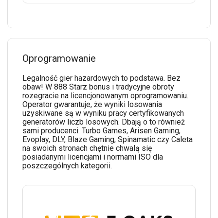
Oprogramowanie
Legalność gier hazardowych to podstawa. Bez
obaw! W 888 Starz bonus i tradycyjne obroty
rozegracie na licencjonowanym oprogramowaniu.
Operator gwarantuje, że wyniki losowania
uzyskiwane są w wyniku pracy certyfikowanych
generatorów liczb losowych. Dbają o to również
sami producenci. Turbo Games, Arisen Gaming,
Evoplay, DLY, Blaze Gaming, Spinamatic czy Caleta
na swoich stronach chętnie chwalą się
posiadanymi licencjami i normami ISO dla
poszczególnych kategorii.