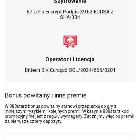
Szyfrowanie
E7 Let's Encrypt Podpis X9.62 ECDSA z
SHA-384
Operator i Licencja
Bittech B.V. Curaçao OGL/2024/665/0201
Bonus powitalny i inne premie
W 888starz bonus powitalny stanowi przepustkę do gry z
mniejszym ryzykiem i kolejnych premii. W kasynie 888starz kod
promocyjny nie jest z reguły wymagany. Zacznijmy więc od premii
za pierwsze cztery depozyty.