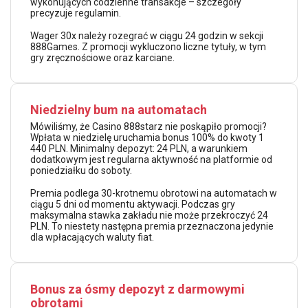
wykonujących codzienne transakcje – szczegóły
precyzuje regulamin.
Wager 30x należy rozegrać w ciągu 24 godzin w sekcji
888Games. Z promocji wykluczono liczne tytuły, w tym
gry zręcznościowe oraz karciane.
Niedzielny bum na automatach
Mówiliśmy, że Casino 888starz nie poskąpiło promocji?
Wpłata w niedzielę uruchamia bonus 100% do kwoty 1
440 PLN. Minimalny depozyt: 24 PLN, a warunkiem
dodatkowym jest regularna aktywność na platformie od
poniedziałku do soboty.
Premia podlega 30-krotnemu obrotowi na automatach w
ciągu 5 dni od momentu aktywacji. Podczas gry
maksymalna stawka zakładu nie może przekroczyć 24
PLN. To niestety następna premia przeznaczona jedynie
dla wpłacających waluty fiat.
Bonus za ósmy depozyt z darmowymi
obrotami