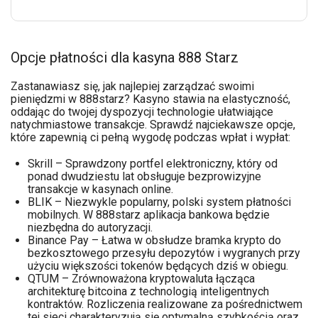
Opcje płatności dla kasyna 888 Starz
Zastanawiasz się, jak najlepiej zarządzać swoimi
pieniędzmi w 888starz? Kasyno stawia na elastyczność,
oddając do twojej dyspozycji technologie ułatwiające
natychmiastowe transakcje. Sprawdź najciekawsze opcje,
które zapewnią ci pełną wygodę podczas wpłat i wypłat:
Skrill – Sprawdzony portfel elektroniczny, który od
ponad dwudziestu lat obsługuje bezprowizyjne
transakcje w kasynach online.
BLIK – Niezwykle popularny, polski system płatności
mobilnych. W 888starz aplikacja bankowa będzie
niezbędna do autoryzacji.
Binance Pay – Łatwa w obsłudze bramka krypto do
bezkosztowego przesyłu depozytów i wygranych przy
użyciu większości tokenów będących dziś w obiegu.
QTUM – Zrównoważona kryptowaluta łącząca
architekturę bitcoina z technologią inteligentnych
kontraktów. Rozliczenia realizowane za pośrednictwem
tej sieci charakteryzują się optymalną szybkością oraz