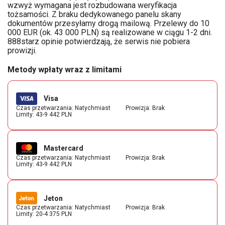
wzwyż wymagana jest rozbudowana weryfikacja
tożsamości. Z braku dedykowanego panelu skany
dokumentów przesyłamy drogą mailową. Przelewy do 10
000 EUR (ok. 43 000 PLN) są realizowane w ciągu 1-2 dni.
888starz opinie potwierdzają, że serwis nie pobiera
prowizji.
Metody wpłaty wraz z limitami
Visa
Czas przetwarzania: Natychmiast
Prowizja: Brak
Limity: 43-9 442 PLN
Mastercard
Czas przetwarzania: Natychmiast
Prowizja: Brak
Limity: 43-9 442 PLN
Jeton
Czas przetwarzania: Natychmiast
Prowizja: Brak
Limity: 20-4 375 PLN