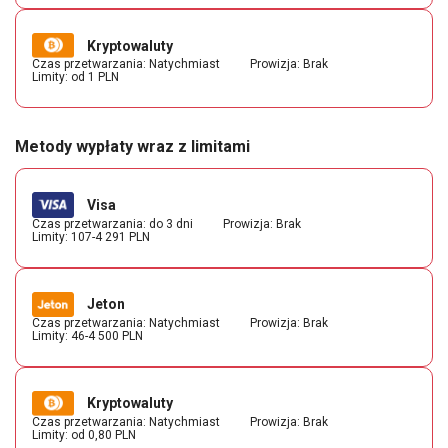
Kryptowaluty
Czas przetwarzania: Natychmiast
Prowizja: Brak
Limity: od 1 PLN
Metody wypłaty wraz z limitami
Visa
Czas przetwarzania: do 3 dni
Prowizja: Brak
Limity: 107-4 291 PLN
Jeton
Czas przetwarzania: Natychmiast
Prowizja: Brak
Limity: 46-4 500 PLN
Kryptowaluty
Czas przetwarzania: Natychmiast
Prowizja: Brak
Limity: od 0,80 PLN