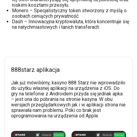
niskimi kosztami przesyłu.
Monero – Specjalistyczny token stworzony z myślą o
osobach ceniących prywatność.
Dash – Innowacyjna kryptowaluta, która koncentruje się
na natychmiastowych i tanich transferach.
888starz aplikacja
Jak już mówiliśmy, kasyno 888 Starz nie wprowadziło
do użytku własnej aplikacji na urządzenia z iOS. Do
gry na telefonie z Androidem przyda się jednak apka
– jest ona do pobrania na stronie kasyna. W obu
wersjach przeglądarkowych jak i w aplikacji strona nie
sprawiała nam problemu. Póki co brak jest
oprogramowania na urządzenia od Apple.