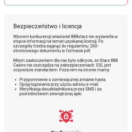
Bezpieczeństwo i licencja
Wzorem konkurencji właściciel 888starz nie wyświetla w
stopce informacji na temat uzyskanej licencji. Po
szczegóły trzeba sięgnąć do regulaminu: 260-
stronicowego dokumentu w formacie pdf.
Miłym zaskoczeniem dla nas było odkrycie, że Starz 888
Casino nie oszczędza na zabezpieczeniach. SSL jest
oczywiście standardem. Poza nim na stronie mamy:
Przypomnienie o comiesięcznej zmianie hasła.
Opcję logowania przy użyciu adresu e-mail.
Weryfikację dwuskładnikowa przez SMS i za
pośrednictwem zewnętrznej apki.