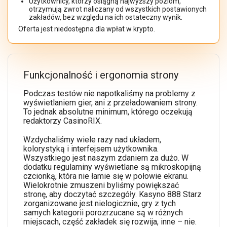
Użytkownicy, którzy osiągną najwyższy poziom,
otrzymują zwrot naliczany od wszystkich postawionych
zakładów, bez względu na ich ostateczny wynik.
Oferta jest niedostępna dla wpłat w krypto.
Funkcjonalność i ergonomia strony
Podczas testów nie napotkaliśmy na problemy z
wyświetlaniem gier, ani z przeładowaniem strony.
To jednak absolutne minimum, którego oczekują
redaktorzy CasinoRIX.
Wzdychaliśmy wiele razy nad układem,
kolorystyką i interfejsem użytkownika.
Wszystkiego jest naszym zdaniem za dużo. W
dodatku regulaminy wyświetlane są mikroskopijną
czcionką, która nie łamie się w połowie ekranu.
Wielokrotnie zmuszeni byliśmy powiększać
stronę, aby doczytać szczegóły. Kasyno 888 Starz
zorganizowane jest nielogicznie, gry z tych
samych kategorii porozrzucane są w różnych
miejscach, część zakładek się rozwija, inne – nie.