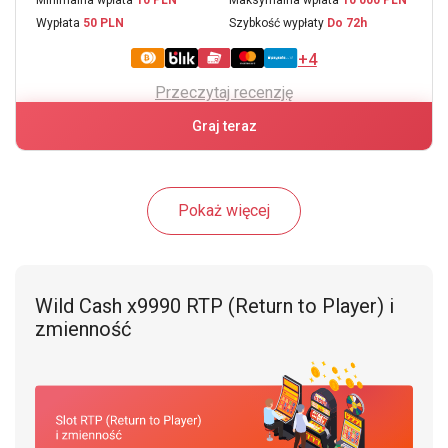
Minimalna wpłata
10 PLN
Maksymalna wpłata
10 000 PLN
Wypłata
50 PLN
Szybkość wypłaty
Do 72h
+4
Przeczytaj recenzję
Graj teraz
Pokaż więcej
Wild Cash x9990 RTP (Return to Player) i
zmienność