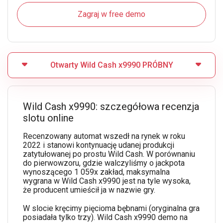
Zagraj w free demo
Otwarty
Wild Cash x9990 PRÓBNY
Graj na prawdziwe pieniądze w Recenzja kasyna
Wild Cash x9990: szczegółowa recenzja
HellSpin
slotu online
Recenzowany automat wszedł na rynek w roku
2022 i stanowi kontynuację udanej produkcji
zatytułowanej po prostu Wild Cash. W porównaniu
do pierwowzoru, gdzie walczyliśmy o jackpota
wynoszącego 1 059x zakład, maksymalna
wygrana w Wild Cash x9990 jest na tyle wysoka,
że producent umieścił ja w nazwie gry.
W slocie kręcimy pięcioma bębnami (oryginalna gra
posiadała tylko trzy). Wild Cash x9990 demo na