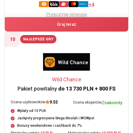
+4
Przeczytaj recenzję
Graj teraz
10
NAJLEPSZE GRY
Wild Chance
Pakiet powitalny
do 13 730 PLN + 800 FS
9.55
Ocena użytkowników
Znakomity
Ocena ekspertów
Wpłaty od 10 PLN
Jackpoty progresywne Mega Moolah i WOWpot
Bonusy weekendowe i cashback do 7%