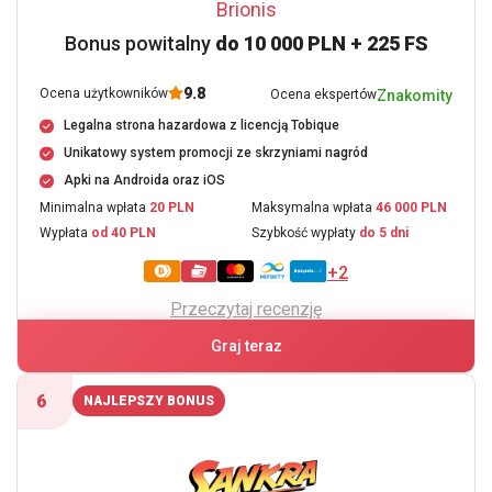
Brionis
Bonus powitalny
do 10 000 PLN + 225 FS
9.8
Ocena użytkowników
Znakomity
Ocena ekspertów
Legalna strona hazardowa z licencją Tobique
Unikatowy system promocji ze skrzyniami nagród
Apki na Androida oraz iOS
Minimalna wpłata
20 PLN
Maksymalna wpłata
46 000 PLN
Wypłata
od 40 PLN
Szybkość wypłaty
do 5 dni
+2
Przeczytaj recenzję
Graj teraz
6
NAJLEPSZY BONUS