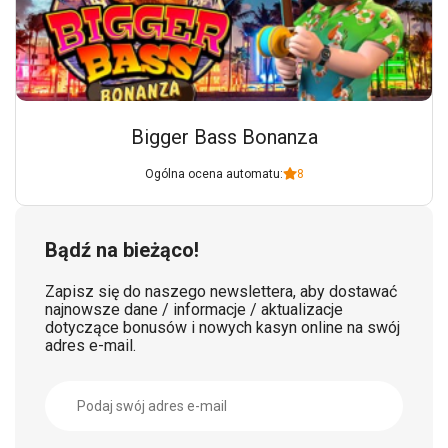
Bigger Bass Bonanza
Ogólna ocena automatu:
8
Bądź na bieżąco!
Zapisz się do naszego newslettera, aby dostawać
najnowsze dane / informacje / aktualizacje
dotyczące bonusów i nowych kasyn online na swój
adres e-mail.