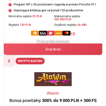
Program VIP z 50 poziomami i nagrodą w postaci Porsche 911
Imponująca kolekcja gier od ponad 120 producentów
Minimalna wpłata
25 PLN
Maksymalna wpłata
500 000 PLN
Wypłata
150 PLN
Szybkość wypłaty
do 48h
+6
Przeczytaj recenzję
Graj teraz
3
KRYPTO KASYNO
Alawin
Bonus powitalny
300% do 9 000 PLN + 300 FS