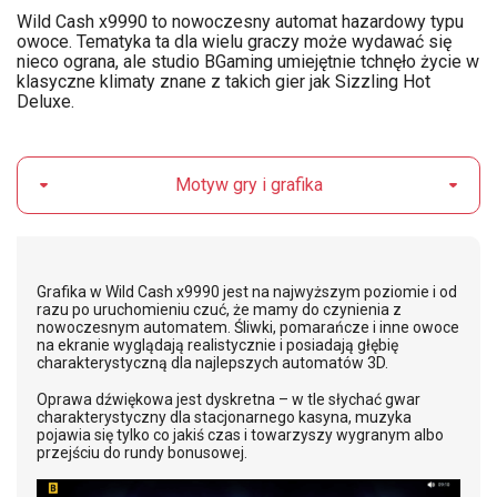
Wild Cash x9990 to nowoczesny automat hazardowy typu
owoce. Tematyka ta dla wielu graczy może wydawać się
nieco ograna, ale studio BGaming umiejętnie tchnęło życie w
klasyczne klimaty znane z takich gier jak Sizzling Hot
Deluxe.
Motyw gry i grafika
Grafika w Wild Cash x9990 jest na najwyższym poziomie i od
razu po uruchomieniu czuć, że mamy do czynienia z
nowoczesnym automatem. Śliwki, pomarańcze i inne owoce
na ekranie wyglądają realistycznie i posiadają głębię
charakterystyczną dla najlepszych automatów 3D.
Oprawa dźwiękowa jest dyskretna – w tle słychać gwar
charakterystyczny dla stacjonarnego kasyna, muzyka
pojawia się tylko co jakiś czas i towarzyszy wygranym albo
przejściu do rundy bonusowej.