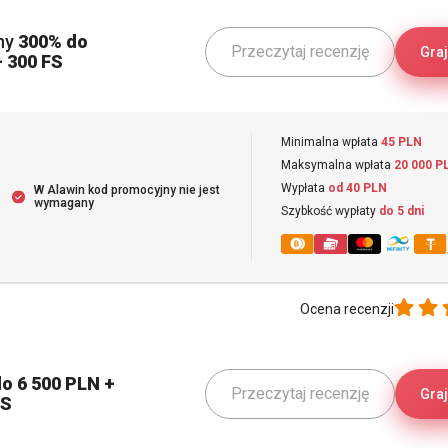
ny
300% do
Przeczytaj recenzję
Graj
+ 300 FS
Minimalna wpłata
45 PLN
Maksymalna wpłata
20 000 P
Wypłata
od 40 PLN
W Alawin kod promocyjny nie jest
wymagany
Szybkość wypłaty
do 5 dni
Ocena recenzji
o 6 500 PLN +
Przeczytaj recenzję
Graj
FS