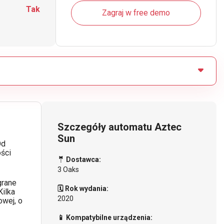
Tak
Zagraj w free demo
Szczegóły automatu Aztec
Sun
Od
ości
🤵 Dostawca:
3 Oaks
grane
🗓️ Rok wydania:
Kilka
2020
owej, o
📱 Kompatybilne urządzenia: