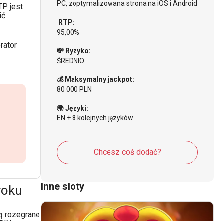
PC, zoptymalizowana strona na iOS i Android
TP jest
ić
️ RTP:
95,00%
rator
💸 Ryzyko:
ŚREDNIO
💰 Maksymalny jackpot:
80 000 PLN
🌍 Języki:
EN + 8 kolejnych języków
Chcesz coś dodać?
Inne sloty
roku
ą rozegrane