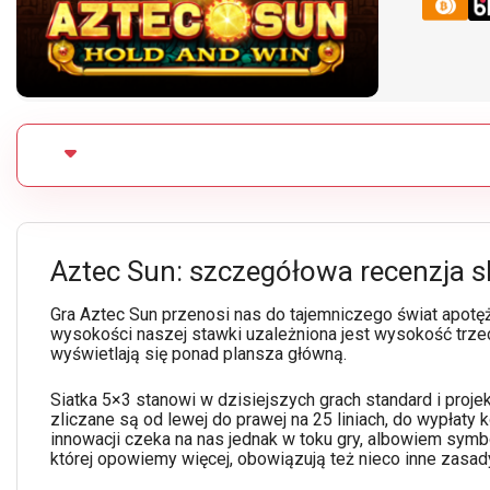
Aztec Sun: szczegółowa recenzja sl
Gra Aztec Sun przenosi nas do tajemniczego świat apot
wysokości naszej stawki uzależniona jest wysokość trze
wyświetlają się ponad plansza główną.
Siatka 5×3 stanowi w dzisiejszych grach standard i proje
zliczane są od lewej do prawej na 25 liniach, do wypłaty
innowacji czeka na nas jednak w toku gry, albowiem symb
której opowiemy więcej, obowiązują też nieco inne zasad