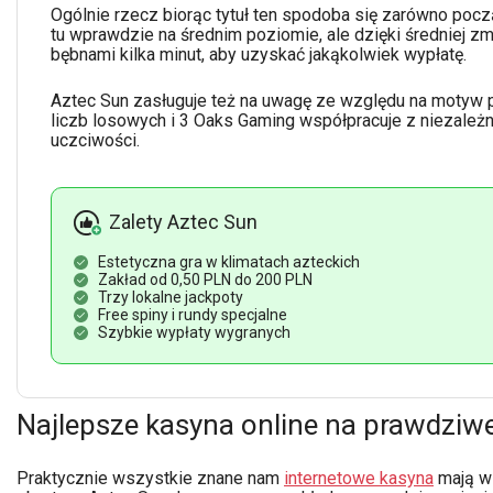
Ogólnie rzecz biorąc tytuł ten spodoba się zarówno poc
tu wprawdzie na średnim poziomie, ale dzięki średniej z
bębnami kilka minut, aby uzyskać jakąkolwiek wypłatę.
Aztec Sun zasługuje też na uwagę ze względu na motyw p
liczb losowych i 3 Oaks Gaming współpracuje z niezależ
uczciwości.
Zalety Aztec Sun
Estetyczna gra w klimatach azteckich
Zakład od 0,50 PLN do 200 PLN
Trzy lokalne jackpoty
Free spiny i rundy specjalne
Szybkie wypłaty wygranych
Najlepsze kasyna online na prawdziwe
Praktycznie wszystkie znane nam
internetowe kasyna
mają w 