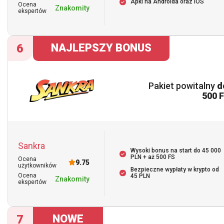
Apki na Androida oraz iOS
Ocena
Znakomity
ekspertów
6
NAJLEPSZY BONUS
Pakiet powitalny
d
500 
Sankra
Wysoki bonus na start do 45 000
PLN + aż 500 FS
Ocena
9.75
użytkowników
Bezpieczne wypłaty w krypto od
Ocena
45 PLN
Znakomity
ekspertów
7
NOWE